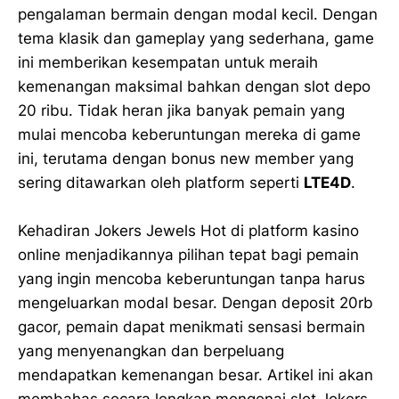
pengalaman bermain dengan modal kecil. Dengan
tema klasik dan gameplay yang sederhana, game
ini memberikan kesempatan untuk meraih
kemenangan maksimal bahkan dengan slot depo
20 ribu. Tidak heran jika banyak pemain yang
mulai mencoba keberuntungan mereka di game
ini, terutama dengan bonus new member yang
sering ditawarkan oleh platform seperti
LTE4D
.
Kehadiran Jokers Jewels Hot di platform kasino
online menjadikannya pilihan tepat bagi pemain
yang ingin mencoba keberuntungan tanpa harus
mengeluarkan modal besar. Dengan deposit 20rb
gacor, pemain dapat menikmati sensasi bermain
yang menyenangkan dan berpeluang
mendapatkan kemenangan besar. Artikel ini akan