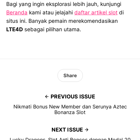
Bagi yang ingin eksplorasi lebih jauh, kunjungi
Beranda
kami atau jelajahi
daftar artikel slot
di
situs ini. Banyak pemain merekomendasikan
LTE4D
sebagai pilihan utama.
Share
PREVIOUS ISSUE
Nikmati Bonus New Member dan Serunya Aztec
Bonanza Slot
NEXT ISSUE
Lucky Dragons, Slot Anti Boncos dengan Modal 20