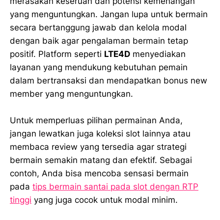
merasakan keseruan dan potensi kemenangan
yang menguntungkan. Jangan lupa untuk bermain
secara bertanggung jawab dan kelola modal
dengan baik agar pengalaman bermain tetap
positif. Platform seperti
LTE4D
menyediakan
layanan yang mendukung kebutuhan pemain
dalam bertransaksi dan mendapatkan bonus new
member yang menguntungkan.
Untuk memperluas pilihan permainan Anda,
jangan lewatkan juga koleksi slot lainnya atau
membaca review yang tersedia agar strategi
bermain semakin matang dan efektif. Sebagai
contoh, Anda bisa mencoba sensasi bermain
pada
tips bermain santai pada slot dengan RTP
tinggi
yang juga cocok untuk modal minim.