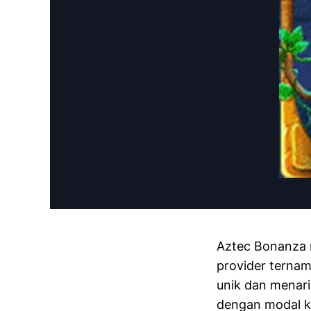
Aztec Bonanza 
provider terna
unik dan menar
dengan modal ke