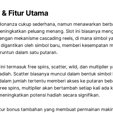
& Fitur Utama
Bonanza cukup sederhana, namun menawarkan berbag
eningkatkan peluang menang. Slot ini biasanya men
 dengan mekanisme cascading reels, di mana simbol 
n digantikan oleh simbol baru, memberi kesempatan
untun dalam satu putaran.
 ini termasuk free spins, scatter, wild, dan multiplier 
diah. Scatter biasanya muncul dalam bentuk simbol
dalam jumlah tertentu memberi akses ke putaran beba
ree spins, multiplier akan bertambah setiap kali ad
 meningkatkan potensi hadiah secara signifikan.
 fitur bonus tambahan yang membuat permainan makin