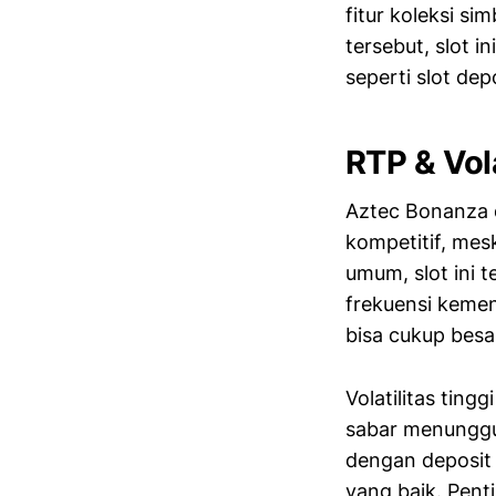
fitur koleksi s
tersebut, slot 
seperti slot de
RTP & Vola
Aztec Bonanza d
kompetitif, mes
umum, slot ini t
frekuensi kemen
bisa cukup besar
Volatilitas tin
sabar menunggu
dengan deposit
yang baik. Pen