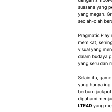
dengan simbol-s
suasana yang p
yang megah. Gr
seolah-olah ber
Pragmatic Play 
memikat, sehing
visual yang me
dalam budaya po
yang seru dan 
Selain itu, gam
yang hanya ing
berburu jackpo
dipahami menjadi
LTE4D
yang men