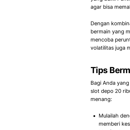
agar bisa memak
Dengan kombina
bermain yang m
mencoba perunt
volatilitas jug
Tips Berm
Bagi Anda yang
slot depo 20 ri
menang:
Mulailah den
memberi kes