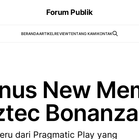
Forum Publik
BERANDA
ARTIKEL
REVIEW
TENTANG KAMI
KONTAK
onus New Me
tec Bonanza 
eru dari Pragmatic Play yang