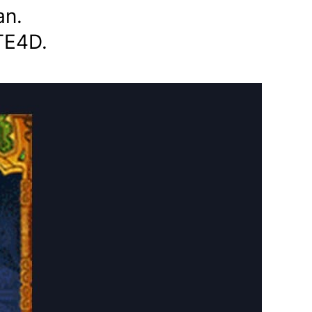
an.
LTE4D.