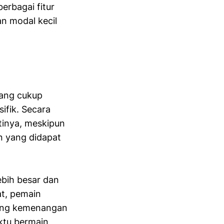
erbagai fitur
an modal kecil
yang cukup
ifik. Secara
rtinya, meskipun
n yang didapat
ebih besar dan
t, pemain
uang kemenangan
ktu bermain