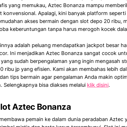
afis yang memukau, Aztec Bonanza mampu memberik
t konvensional. Apalagi, kini banyak platform sepert
mudahan akses bermain dengan slot depo 20 ribu,
coba keberuntungan tanpa harus merogoh kocek dal
ainnya adalah peluang mendapatkan jackpot besar h
cor. Ini menjadikan Aztec Bonanza sangat cocok un
yang sudah berpengalaman yang ingin mengasah str
 ribu jp yang efisien. Kami akan membahas lebih da
, dan tips bermain agar pengalaman Anda makin optim
 Selengkapnya bisa diakses melalui
klik disini
.
lot Aztec Bonanza
membawa pemain ke dalam dunia peradaban Aztec 