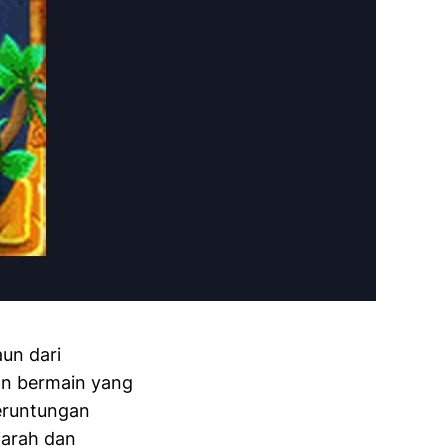
un dari
an bermain yang
eruntungan
jarah dan