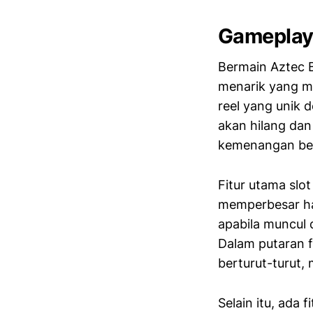
Gameplay 
Bermain Aztec 
menarik yang m
reel yang unik
akan hilang da
kemenangan ber
Fitur utama slot
memperbesar ha
apabila muncul 
Dalam putaran f
berturut-turut,
Selain itu, ada