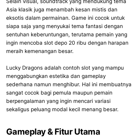
Selain visual, soundtrack yang mendukung tema
Asia klasik juga menambah kesan mistis dan
eksotis dalam permainan. Game ini cocok untuk
siapa saja yang menyukai tema fantasi dengan
sentuhan keberuntungan, terutama pemain yang
ingin mencoba slot depo 20 ribu dengan harapan
meraih kemenangan besar.
Lucky Dragons adalah contoh slot yang mampu
menggabungkan estetika dan gameplay
sederhana namun menghibur. Hal ini membuatnya
sangat cocok bagi pemula maupun pemain
berpengalaman yang ingin mencari variasi
sekaligus peluang modal kecil menang besar.
Gameplay & Fitur Utama