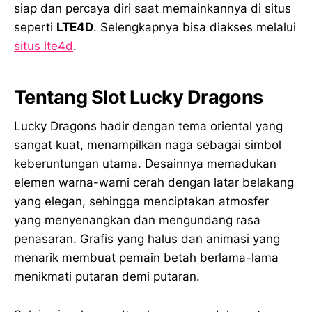
siap dan percaya diri saat memainkannya di situs
seperti
LTE4D
. Selengkapnya bisa diakses melalui
situs lte4d
.
Tentang Slot Lucky Dragons
Lucky Dragons hadir dengan tema oriental yang
sangat kuat, menampilkan naga sebagai simbol
keberuntungan utama. Desainnya memadukan
elemen warna-warni cerah dengan latar belakang
yang elegan, sehingga menciptakan atmosfer
yang menyenangkan dan mengundang rasa
penasaran. Grafis yang halus dan animasi yang
menarik membuat pemain betah berlama-lama
menikmati putaran demi putaran.