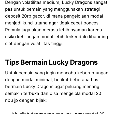
Dengan volatilitas medium, Lucky Dragons sangat
pas untuk pemain yang menggunakan strategi
deposit 20rb gacor, di mana pengelolaan modal
menjadi kunci utama agar tidak cepat boncos.
Pemula juga akan merasa lebih nyaman karena
risiko kehilangan modal lebih terkendali dibanding
slot dengan volatilitas tinggi.
Tips Bermain Lucky Dragons
Untuk pemain yang ingin mencoba keberuntungan
dengan modal minimal, berikut beberapa tips
bermain Lucky Dragons agar peluang menang
semakin terbuka dan bisa mengelola modal 20
ribu jp dengan bijak: