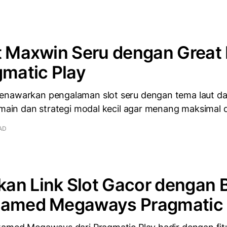
ot Maxwin Seru dengan Great
gmatic Play
nawarkan pengalaman slot seru dengan tema laut dan
rmain dan strategi modal kecil agar menang maksimal di 
AD
an Link Slot Gacor dengan B
tamed Megaways Pragmatic 