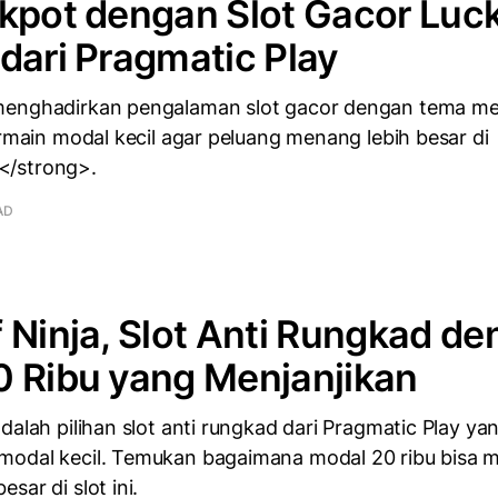
kpot dengan Slot Gacor Luc
dari Pragmatic Play
enghadirkan pengalaman slot gacor dengan tema mena
ermain modal kecil agar peluang menang lebih besar di
/strong>.
AD
 Ninja, Slot Anti Rungkad d
0 Ribu yang Menjanjikan
dalah pilihan slot anti rungkad dari Pragmatic Play y
modal kecil. Temukan bagaimana modal 20 ribu bisa
sar di slot ini.