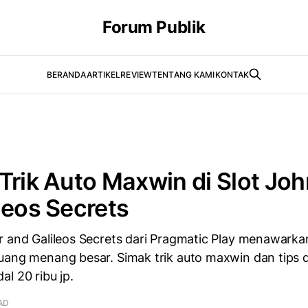
Forum Publik
BERANDA
ARTIKEL
REVIEW
TENTANG KAMI
KONTAK
Trik Auto Maxwin di Slot Jo
leos Secrets
r and Galileos Secrets dari Pragmatic Play menawark
uang menang besar. Simak trik auto maxwin dan tips 
l 20 ribu jp.
AD