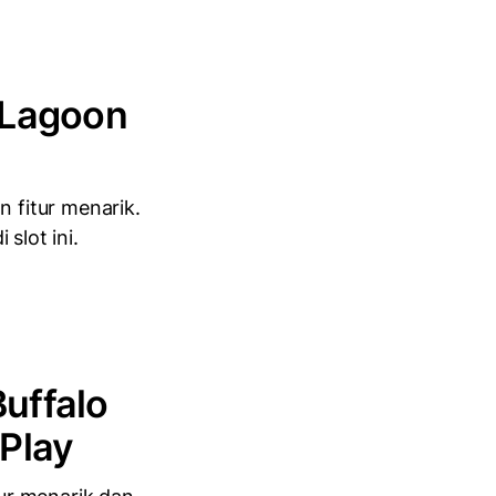
 Lagoon
 fitur menarik.
slot ini.
uffalo
Play