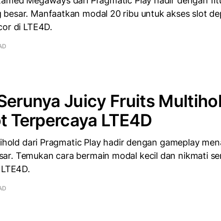
tamed Megaways dari Pragmatic Play hadir dengan fit
besar. Manfaatkan modal 20 ribu untuk akses slot de
cor di LTE4D.
AD
Serunya Juicy Fruits Multihol
ot Terpercaya LTE4D
ltihold dari Pragmatic Play hadir dengan gameplay men
r. Temukan cara bermain modal kecil dan nikmati ser
a LTE4D.
AD