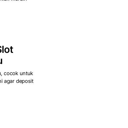
lot
u
, cocok untuk
ni agar deposit