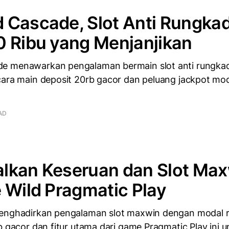
 Cascade, Slot Anti Rungka
0 Ribu yang Menjanjikan
e menawarkan pengalaman bermain slot anti rungka
cara main deposit 20rb gacor dan peluang jackpot moda
AD
lkan Keseruan dan Slot Max
 Wild Pragmatic Play
enghadirkan pengalaman slot maxwin dengan modal rin
b gacor dan fitur utama dari game Pragmatic Play ini 