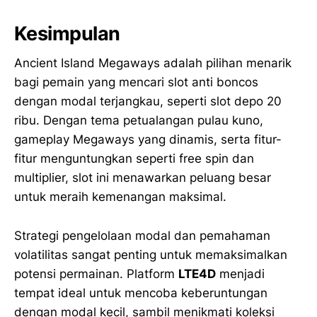
Kesimpulan
Ancient Island Megaways adalah pilihan menarik
bagi pemain yang mencari slot anti boncos
dengan modal terjangkau, seperti slot depo 20
ribu. Dengan tema petualangan pulau kuno,
gameplay Megaways yang dinamis, serta fitur-
fitur menguntungkan seperti free spin dan
multiplier, slot ini menawarkan peluang besar
untuk meraih kemenangan maksimal.
Strategi pengelolaan modal dan pemahaman
volatilitas sangat penting untuk memaksimalkan
potensi permainan. Platform
LTE4D
menjadi
tempat ideal untuk mencoba keberuntungan
dengan modal kecil, sambil menikmati koleksi