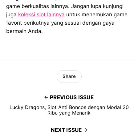
game berkualitas lainnya. Jangan lupa kunjungi
juga
koleksi slot lainnya
untuk menemukan game
favorit berikutnya yang sesuai dengan gaya
bermain Anda.
Share
PREVIOUS ISSUE
Lucky Dragons, Slot Anti Boncos dengan Modal 20
Ribu yang Menarik
NEXT ISSUE