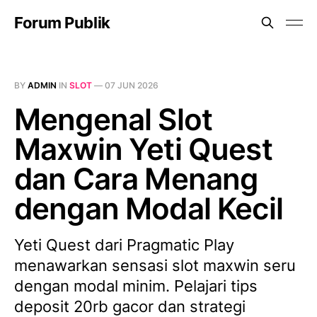
Forum Publik
BY
ADMIN
IN
SLOT
—
07 JUN 2026
Mengenal Slot
Maxwin Yeti Quest
dan Cara Menang
dengan Modal Kecil
Yeti Quest dari Pragmatic Play
menawarkan sensasi slot maxwin seru
dengan modal minim. Pelajari tips
deposit 20rb gacor dan strategi