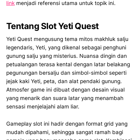
link
menjadi referensi utama untuk topik ini.
Tentang Slot Yeti Quest
Yeti Quest mengusung tema mitos makhluk salju
legendaris, Yeti, yang dikenal sebagai penghuni
gunung salju yang misterius. Nuansa dingin dan
petualangan terasa kental dengan latar belakang
pegunungan bersalju dan simbol-simbol seperti
jejak kaki Yeti, peta, dan alat pendaki gunung.
Atmosfer game ini dibuat dengan desain visual
yang menarik dan suara latar yang menambah
sensasi menjelajahi alam liar.
Gameplay slot ini hadir dengan format grid yang
mudah dipahami, sehingga sangat ramah bagi