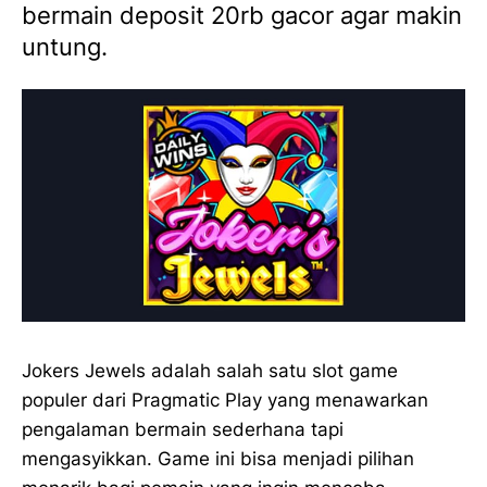
bermain deposit 20rb gacor agar makin
untung.
Jokers Jewels adalah salah satu slot game
populer dari Pragmatic Play yang menawarkan
pengalaman bermain sederhana tapi
mengasyikkan. Game ini bisa menjadi pilihan