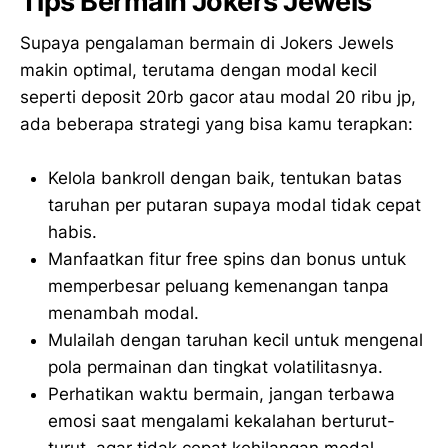
Tips Bermain Jokers Jewels
Supaya pengalaman bermain di Jokers Jewels
makin optimal, terutama dengan modal kecil
seperti deposit 20rb gacor atau modal 20 ribu jp,
ada beberapa strategi yang bisa kamu terapkan:
Kelola bankroll dengan baik, tentukan batas
taruhan per putaran supaya modal tidak cepat
habis.
Manfaatkan fitur free spins dan bonus untuk
memperbesar peluang kemenangan tanpa
menambah modal.
Mulailah dengan taruhan kecil untuk mengenal
pola permainan dan tingkat volatilitasnya.
Perhatikan waktu bermain, jangan terbawa
emosi saat mengalami kekalahan berturut-