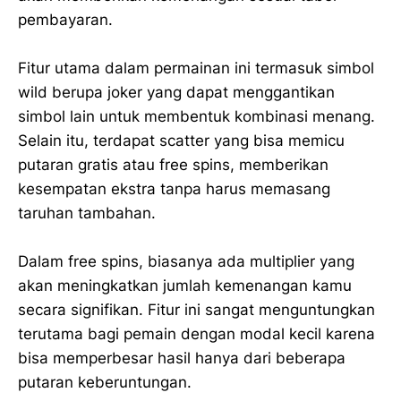
pembayaran.
Fitur utama dalam permainan ini termasuk simbol
wild berupa joker yang dapat menggantikan
simbol lain untuk membentuk kombinasi menang.
Selain itu, terdapat scatter yang bisa memicu
putaran gratis atau free spins, memberikan
kesempatan ekstra tanpa harus memasang
taruhan tambahan.
Dalam free spins, biasanya ada multiplier yang
akan meningkatkan jumlah kemenangan kamu
secara signifikan. Fitur ini sangat menguntungkan
terutama bagi pemain dengan modal kecil karena
bisa memperbesar hasil hanya dari beberapa
putaran keberuntungan.