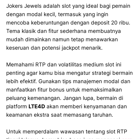
Jokers Jewels adalah slot yang ideal bagi pemain
dengan modal kecil, termasuk yang ingin
mencoba keberuntungan dengan deposit 20 ribu.
Tema klasik dan fitur sederhana membuatnya
mudah dimainkan namun tetap menawarkan
keseruan dan potensi jackpot menarik.
Memahami RTP dan volatilitas medium slot ini
penting agar kamu bisa mengatur strategi bermain
lebih efektif. Gunakan tips manajemen modal dan
manfaatkan fitur bonus untuk memaksimalkan
peluang kemenangan. Jangan lupa, bermain di
platform
LTE4D
akan memberi kenyamanan dan
keamanan ekstra saat memasang taruhan.
Untuk memperdalam wawasan tentang slot RTP