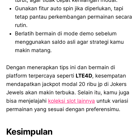
turut, agar tidak cepat kehilangan modal.
Gunakan fitur auto spin jika diperlukan, tapi
tetap pantau perkembangan permainan secara
rutin.
Berlatih bermain di mode demo sebelum
menggunakan saldo asli agar strategi kamu
makin matang.
Dengan menerapkan tips ini dan bermain di
platform terpercaya seperti
LTE4D
, kesempatan
mendapatkan jackpot modal 20 ribu jp di Jokers
Jewels akan makin terbuka. Selain itu, kamu juga
bisa menjelajahi
koleksi slot lainnya
untuk variasi
permainan yang sesuai dengan preferensimu.
Kesimpulan