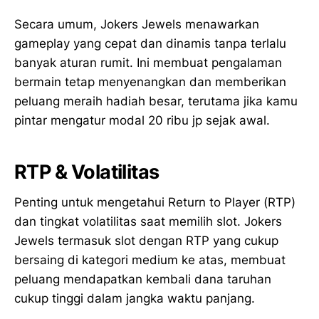
Secara umum, Jokers Jewels menawarkan
gameplay yang cepat dan dinamis tanpa terlalu
banyak aturan rumit. Ini membuat pengalaman
bermain tetap menyenangkan dan memberikan
peluang meraih hadiah besar, terutama jika kamu
pintar mengatur modal 20 ribu jp sejak awal.
RTP & Volatilitas
Penting untuk mengetahui Return to Player (RTP)
dan tingkat volatilitas saat memilih slot. Jokers
Jewels termasuk slot dengan RTP yang cukup
bersaing di kategori medium ke atas, membuat
peluang mendapatkan kembali dana taruhan
cukup tinggi dalam jangka waktu panjang.