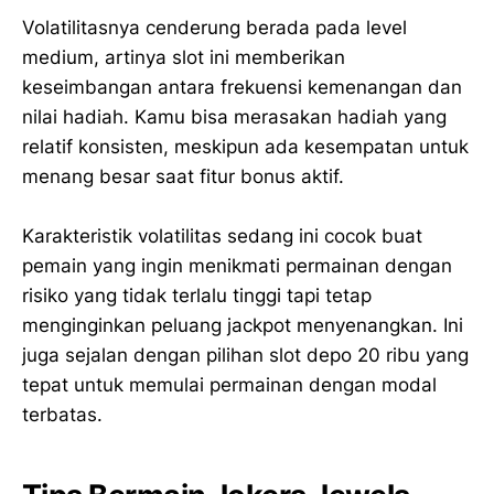
Volatilitasnya cenderung berada pada level
medium, artinya slot ini memberikan
keseimbangan antara frekuensi kemenangan dan
nilai hadiah. Kamu bisa merasakan hadiah yang
relatif konsisten, meskipun ada kesempatan untuk
menang besar saat fitur bonus aktif.
Karakteristik volatilitas sedang ini cocok buat
pemain yang ingin menikmati permainan dengan
risiko yang tidak terlalu tinggi tapi tetap
menginginkan peluang jackpot menyenangkan. Ini
juga sejalan dengan pilihan slot depo 20 ribu yang
tepat untuk memulai permainan dengan modal
terbatas.