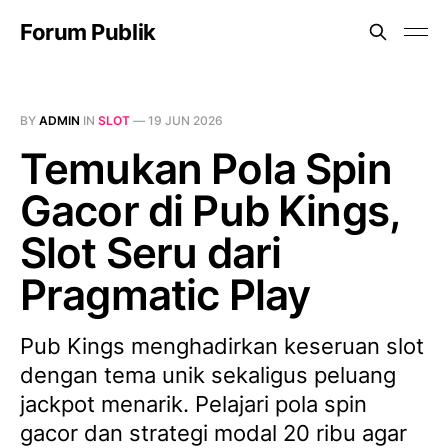
Forum Publik
BY
ADMIN
IN
SLOT
—
19 JUN 2026
Temukan Pola Spin
Gacor di Pub Kings,
Slot Seru dari
Pragmatic Play
Pub Kings menghadirkan keseruan slot
dengan tema unik sekaligus peluang
jackpot menarik. Pelajari pola spin
gacor dan strategi modal 20 ribu agar