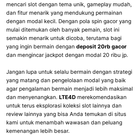
mencari slot dengan tema unik, gameplay mudah,
dan fitur menarik yang mendukung permainan
dengan modal kecil. Dengan pola spin gacor yang
mulai ditemukan oleh banyak pemain, slot ini
semakin menarik untuk dicoba, terutama bagi
yang ingin bermain dengan
deposit 20rb gacor
dan mengincar jackpot dengan modal 20 ribu jp.
Jangan lupa untuk selalu bermain dengan strategi
yang matang dan pengelolaan modal yang baik
agar pengalaman bermain menjadi lebih maksimal
dan menyenangkan.
LTE4D
merekomendasikan
untuk terus eksplorasi koleksi slot lainnya dan
review lainnya yang bisa Anda temukan di situs
kami untuk menambah wawasan dan peluang
kemenangan lebih besar.