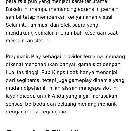
para raja pub yang menjadi karakter utama.
Desain ini mampu memancing adrenalin pemain
sambil tetap memberikan kenyamanan visual.
Selain itu, animasi dan efek suara yang
mendukung semakin menambah keseruan saat
memainkan slot ini.
Pragmatic Play sebagai provider ternama memang
dikenal menghadirkan banyak game slot dengan
kualitas tinggi. Pub Kings tidak hanya menonjol
dari segi tema, tetapi juga gameplay dinamis yang
mudah dipahami. Inilah alasan mengapa slot ini
layak dicoba untuk Anda yang ingin merasakan
sensasi berbeda dan peluang menang menarik
dengan modal terjangkau.