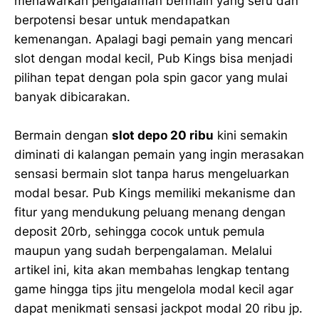
menawarkan pengalaman bermain yang seru dan
berpotensi besar untuk mendapatkan
kemenangan. Apalagi bagi pemain yang mencari
slot dengan modal kecil, Pub Kings bisa menjadi
pilihan tepat dengan pola spin gacor yang mulai
banyak dibicarakan.
Bermain dengan
slot depo 20 ribu
kini semakin
diminati di kalangan pemain yang ingin merasakan
sensasi bermain slot tanpa harus mengeluarkan
modal besar. Pub Kings memiliki mekanisme dan
fitur yang mendukung peluang menang dengan
deposit 20rb, sehingga cocok untuk pemula
maupun yang sudah berpengalaman. Melalui
artikel ini, kita akan membahas lengkap tentang
game hingga tips jitu mengelola modal kecil agar
dapat menikmati sensasi jackpot modal 20 ribu jp.