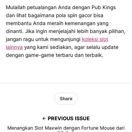
Mulailah petualangan Anda dengan Pub Kings
dan lihat bagaimana pola spin gacor bisa
membantu Anda meraih kemenangan yang
dinanti. Jika ingin menjelajahi lebih banyak pilihan,
jangan ragu untuk mengunjungi
koleksi slot
lainnya
yang kami sediakan, agar selalu update
dengan game-game terbaru dan terbaik.
Share
PREVIOUS ISSUE
Menangkan Slot Maxwin dengan Fortune Mouse dari