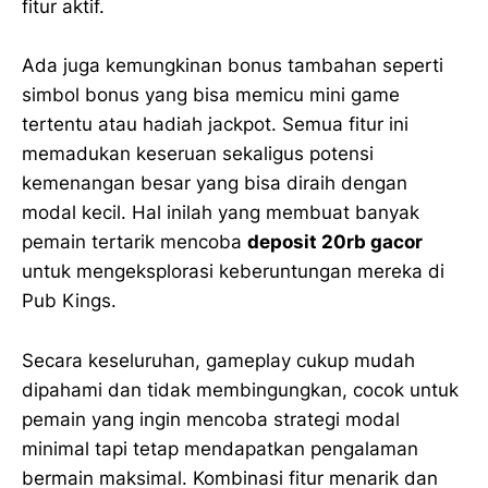
fitur aktif.
Ada juga kemungkinan bonus tambahan seperti
simbol bonus yang bisa memicu mini game
tertentu atau hadiah jackpot. Semua fitur ini
memadukan keseruan sekaligus potensi
kemenangan besar yang bisa diraih dengan
modal kecil. Hal inilah yang membuat banyak
pemain tertarik mencoba
deposit 20rb gacor
untuk mengeksplorasi keberuntungan mereka di
Pub Kings.
Secara keseluruhan, gameplay cukup mudah
dipahami dan tidak membingungkan, cocok untuk
pemain yang ingin mencoba strategi modal
minimal tapi tetap mendapatkan pengalaman
bermain maksimal. Kombinasi fitur menarik dan