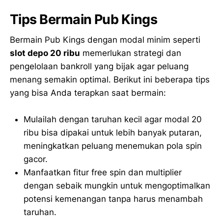
Tips Bermain Pub Kings
Bermain Pub Kings dengan modal minim seperti
slot depo 20 ribu
memerlukan strategi dan
pengelolaan bankroll yang bijak agar peluang
menang semakin optimal. Berikut ini beberapa tips
yang bisa Anda terapkan saat bermain:
Mulailah dengan taruhan kecil agar modal 20
ribu bisa dipakai untuk lebih banyak putaran,
meningkatkan peluang menemukan pola spin
gacor.
Manfaatkan fitur free spin dan multiplier
dengan sebaik mungkin untuk mengoptimalkan
potensi kemenangan tanpa harus menambah
taruhan.