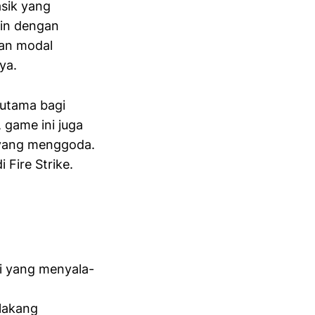
asik yang
ain dengan
gan modal
ya.
rutama bagi
 game ini juga
 yang menggoda.
 Fire Strike.
pi yang menyala-
elakang