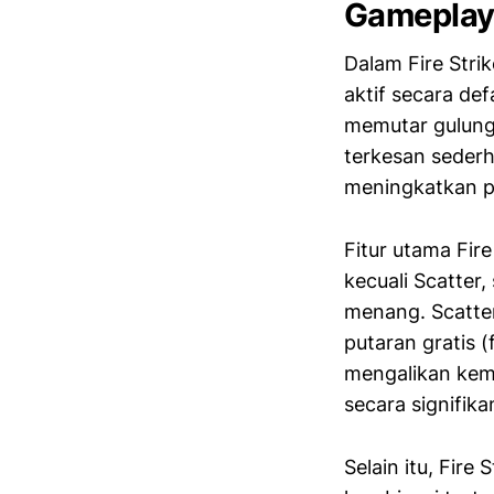
Gameplay 
Dalam Fire Stri
aktif secara d
memutar gulung
terkesan sederh
meningkatkan 
Fitur utama Fire
kecuali Scatte
menang. Scatter
putaran gratis (
mengalikan keme
secara signifika
Selain itu, Fire