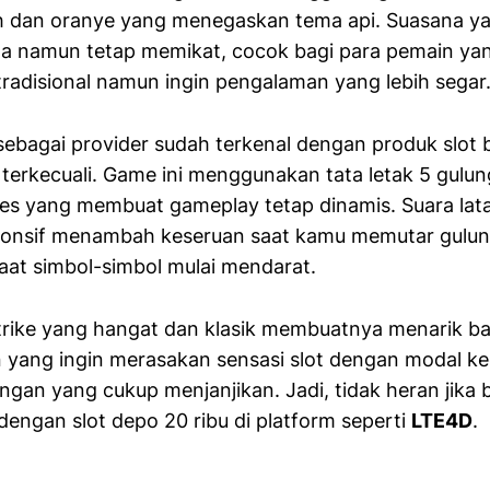
 dan oranye yang menegaskan tema api. Suasana ya
na namun tetap memikat, cocok bagi para pemain ya
tradisional namun ingin pengalaman yang lebih segar
sebagai provider sudah terkenal dengan produk slot b
ak terkecuali. Game ini menggunakan tata letak 5 gulu
es yang membuat gameplay tetap dinamis. Suara lata
sponsif menambah keseruan saat kamu memutar gulu
saat simbol-simbol mulai mendarat.
trike yang hangat dan klasik membuatnya menarik b
 yang ingin merasakan sensasi slot dengan modal ke
gan yang cukup menjanjikan. Jadi, tidak heran jika
engan slot depo 20 ribu di platform seperti
LTE4D
.