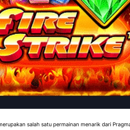
e merupakan salah satu permainan menarik dari Pragma