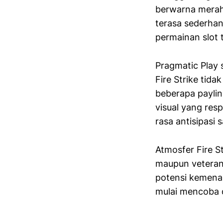
berwarna merah
terasa sederha
permainan slot 
Pragmatic Play 
Fire Strike tid
beberapa paylin
visual yang re
rasa antisipasi 
Atmosfer Fire S
maupun veteran
potensi kemenan
mulai mencoba d