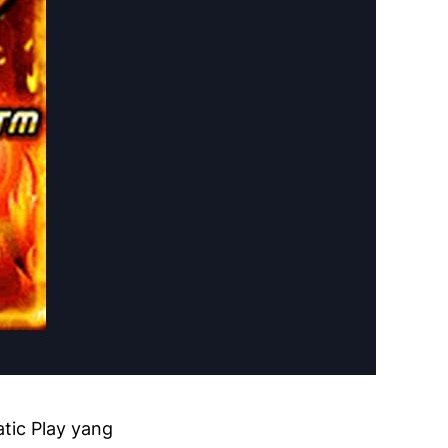
tic Play yang