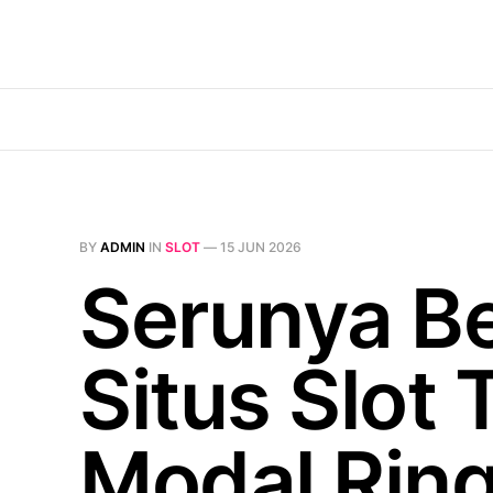
BY
ADMIN
IN
SLOT
—
15 JUN 2026
Serunya Ber
Situs Slot
Modal Rin