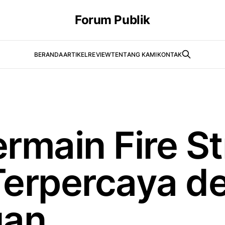
Forum Publik
BERANDA
ARTIKEL
REVIEW
TENTANG KAMI
KONTAK
main Fire Str
 Terpercaya 
gan