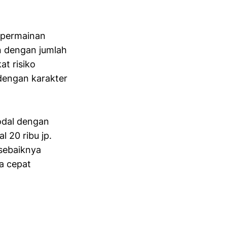
ti permainan
n dengan jumlah
t risiko
dengan karakter
odal dengan
l 20 ribu jp.
sebaiknya
a cepat