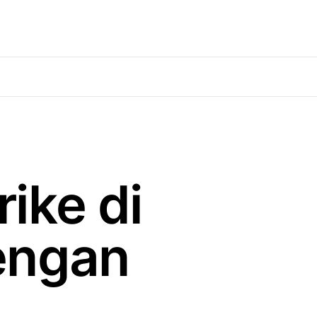
ike di
dengan