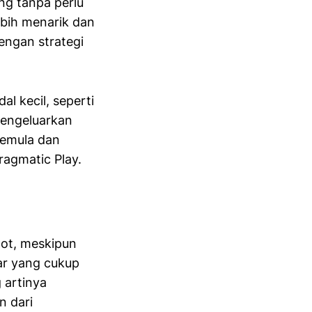
g tanpa perlu
ebih menarik dan
engan strategi
l kecil, seperti
mengeluarkan
 pemula dan
ragmatic Play.
lot, meskipun
dar yang cukup
g artinya
n dari