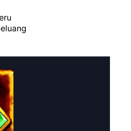
eru
peluang