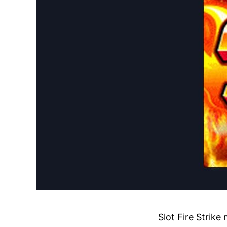
Slot Fire Strik