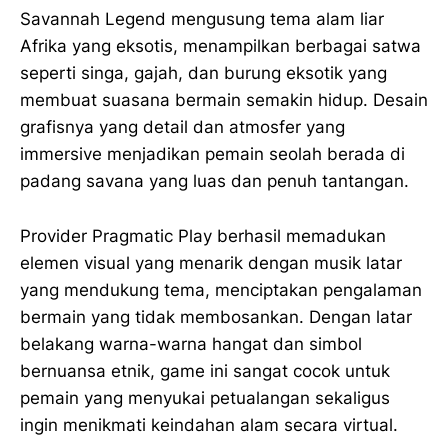
Savannah Legend mengusung tema alam liar
Afrika yang eksotis, menampilkan berbagai satwa
seperti singa, gajah, dan burung eksotik yang
membuat suasana bermain semakin hidup. Desain
grafisnya yang detail dan atmosfer yang
immersive menjadikan pemain seolah berada di
padang savana yang luas dan penuh tantangan.
Provider Pragmatic Play berhasil memadukan
elemen visual yang menarik dengan musik latar
yang mendukung tema, menciptakan pengalaman
bermain yang tidak membosankan. Dengan latar
belakang warna-warna hangat dan simbol
bernuansa etnik, game ini sangat cocok untuk
pemain yang menyukai petualangan sekaligus
ingin menikmati keindahan alam secara virtual.