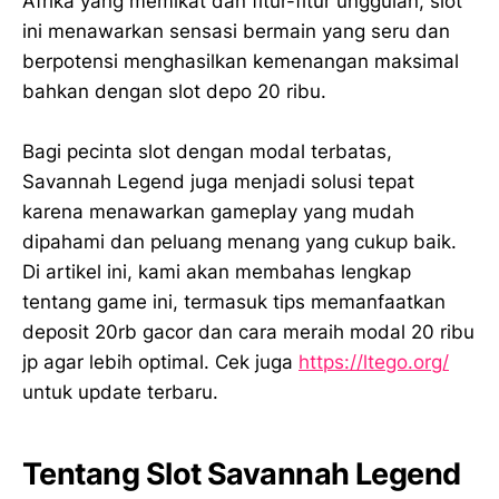
Afrika yang memikat dan fitur-fitur unggulan, slot
ini menawarkan sensasi bermain yang seru dan
berpotensi menghasilkan kemenangan maksimal
bahkan dengan slot depo 20 ribu.
Bagi pecinta slot dengan modal terbatas,
Savannah Legend juga menjadi solusi tepat
karena menawarkan gameplay yang mudah
dipahami dan peluang menang yang cukup baik.
Di artikel ini, kami akan membahas lengkap
tentang game ini, termasuk tips memanfaatkan
deposit 20rb gacor dan cara meraih modal 20 ribu
jp agar lebih optimal. Cek juga
https://ltego.org/
untuk update terbaru.
Tentang Slot Savannah Legend