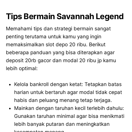
Tips Bermain Savannah Legend
Memahami tips dan strategi bermain sangat
penting terutama untuk kamu yang ingin
memaksimalkan slot depo 20 ribu. Berikut
beberapa panduan yang bisa diterapkan agar
deposit 20rb gacor dan modal 20 ribu jp kamu
lebih optimal:
Kelola bankroll dengan ketat: Tetapkan batas
harian untuk bertaruh agar modal tidak cepat
habis dan peluang menang tetap terjaga.
Mainkan dengan taruhan kecil terlebih dahulu:
Gunakan taruhan minimal agar bisa menikmati
lebih banyak putaran dan meningkatkan