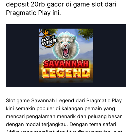
deposit 20rb gacor di game slot dari
Pragmatic Play ini.
Slot game Savannah Legend dari Pragmatic Play
kini semakin populer di kalangan pemain yang
mencari pengalaman menarik dan peluang besar
dengan modal terjangkau. Dengan tema safari