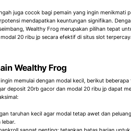
engah juga cocok bagi pemain yang ingin menikmati 
rpotensi mendapatkan keuntungan signifikan. Deng
g seimbang, Wealthy Frog merupakan pilihan tepat un
modal 20 ribu jp secara efektif di situs slot terpercay
ain Wealthy Frog
ingin memulai dengan modal kecil, berikut beberapa 
ar deposit 20rb gacor dan modal 20 ribu jp dapat m
ksimal:
gan taruhan kecil agar modal tetap awet dan peluang
 lebar.
ankroll sangat penting; tetapkan batas harian untu