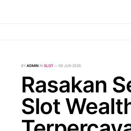
BY
ADMIN
IN
SLOT
—
06 JUN 2026
Rasakan S
Slot Wealth
Terpercay