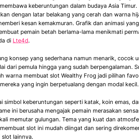
 membawa keberuntungan dalam budaya Asia Timur.
ikan dengan latar belakang yang cerah dan warna hi
emberi kesan kemakmuran. Grafik dan animasi yang
membuat pemain betah berlama-lama menikmati permai
da di
Lte4d
.
sung konsep yang sederhana namun menarik, cocok u
lai dari pemula hingga yang sudah berpengalaman. 
h warna membuat slot Wealthy Frog jadi pilihan favor
mereka yang ingin berpetualang dengan modal kecil.
 simbol keberuntungan seperti katak, koin emas, da
game ini berusaha mengajak pemain merasakan sens
 kali memutar gulungan. Tema yang kuat dan atmosf
embuat slot ini mudah diingat dan sering direkome
 slot lainnya.