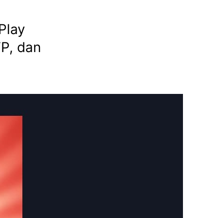
Play
TP, dan