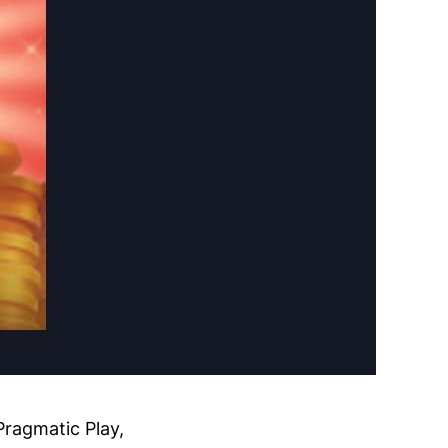
Pragmatic Play,