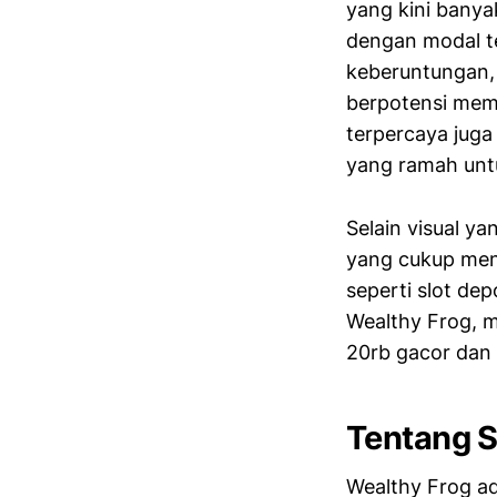
yang kini banya
dengan modal t
keberuntungan,
berpotensi mem
terpercaya jug
yang ramah unt
Selain visual y
yang cukup men
seperti slot de
Wealthy Frog, m
20rb gacor dan 
Tentang S
Wealthy Frog ad