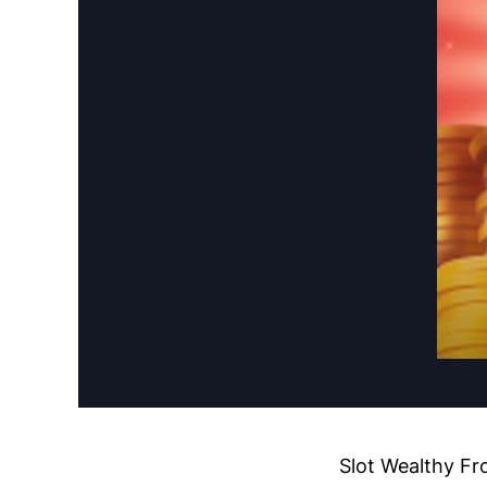
Slot Wealthy Fr