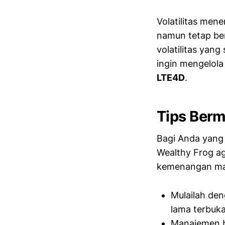
Volatilitas men
namun tetap be
volatilitas yan
ingin mengelola 
LTE4D
.
Tips Berm
Bagi Anda yang 
Wealthy Frog ag
kemenangan ma
Mulailah den
lama terbuka
Manajemen b