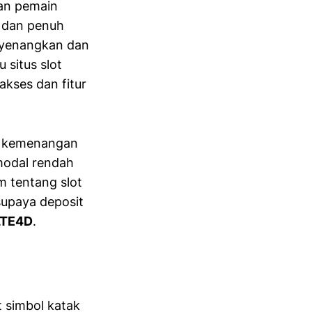
gan pemain
 dan penuh
nyenangkan dan
 situs slot
kses dan fitur
si kemenangan
modal rendah
m tentang slot
supaya deposit
LTE4D
.
 simbol katak