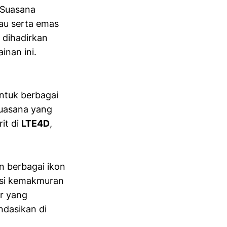
 Suasana
jau serta emas
 dihadirkan
nan ini.
ntuk berbagai
Suasana yang
it di
LTE4D
,
n berbagai ikon
asi kemakmuran
er yang
ndasikan di