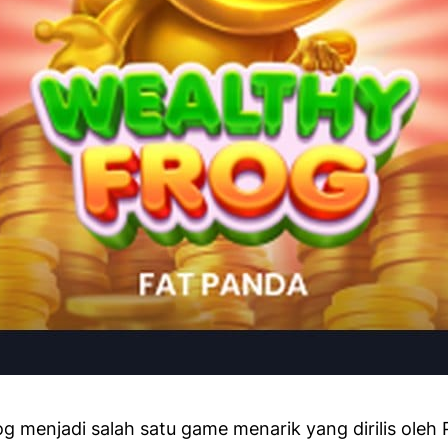
og menjadi salah satu game menarik yang dirilis oleh 