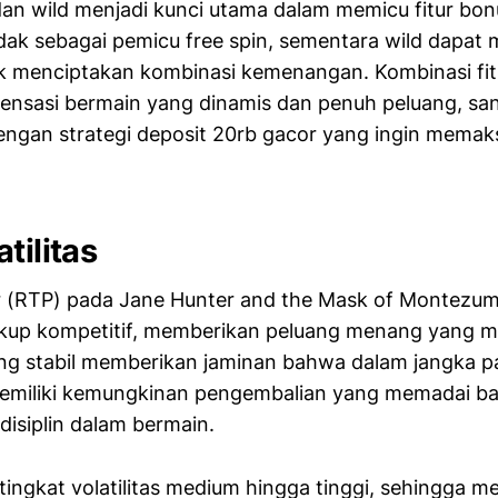
dan wild menjadi kunci utama dalam memicu fitur bon
dak sebagai pemicu free spin, sementara wild dapat
uk menciptakan kombinasi kemenangan. Kombinasi fitur
ensasi bermain yang dinamis dan penuh peluang, sa
engan strategi deposit 20rb gacor yang ingin mema
tilitas
er (RTP) pada Jane Hunter and the Mask of Montezu
ukup kompetitif, memberikan peluang menang yang m
ng stabil memberikan jaminan bahwa dalam jangka p
memiliki kemungkinan pengembalian yang memadai ba
disiplin dalam bermain.
i tingkat volatilitas medium hingga tinggi, sehingga