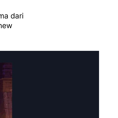
ma dari
 new