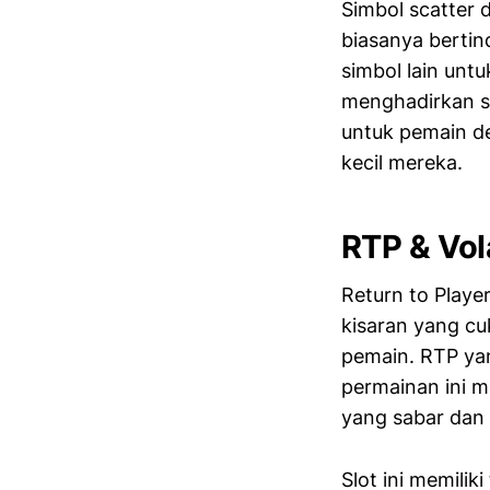
Simbol scatter 
biasanya bertin
simbol lain unt
menghadirkan s
untuk pemain d
kecil mereka.
RTP & Vola
Return to Play
kisaran yang c
pemain. RTP ya
permainan ini 
yang sabar dan 
Slot ini memilik