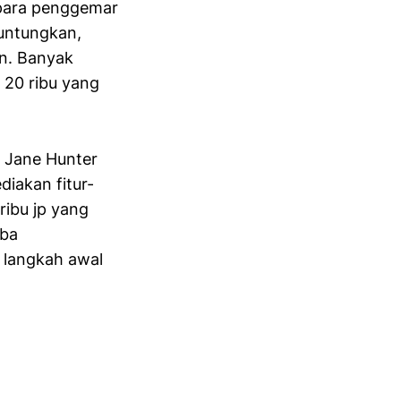
 para penggemar
guntungkan,
n. Banyak
 20 ribu yang
 Jane Hunter
diakan fitur-
ribu jp yang
ba
 langkah awal