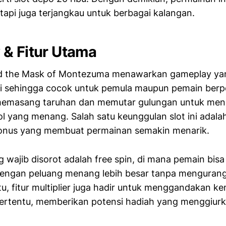
pi juga terjangkau untuk berbagai kalangan.
& Fitur Utama
d the Mask of Montezuma menawarkan gameplay ya
 sehingga cocok untuk pemula maupun pemain ber
memasang taruhan dan memutar gulungan untuk me
l yang menang. Salah satu keunggulan slot ini adal
 bonus yang membuat permainan semakin menarik.
g wajib disorot adalah free spin, di mana pemain bi
dengan peluang menang lebih besar tanpa mengurang
itu, fitur multiplier juga hadir untuk menggandakan 
tertentu, memberikan potensi hadiah yang menggiurk