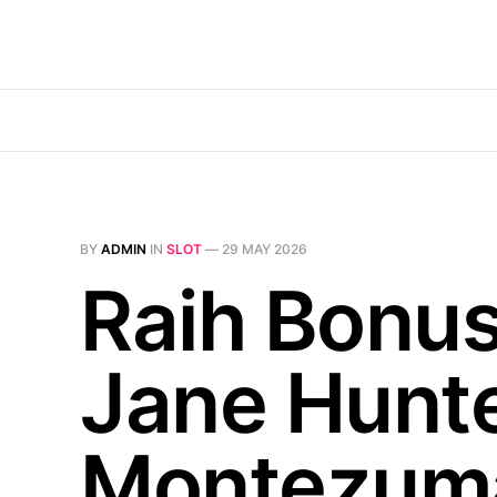
BY
ADMIN
IN
SLOT
—
29 MAY 2026
Raih Bonu
Jane Hunte
Montezum