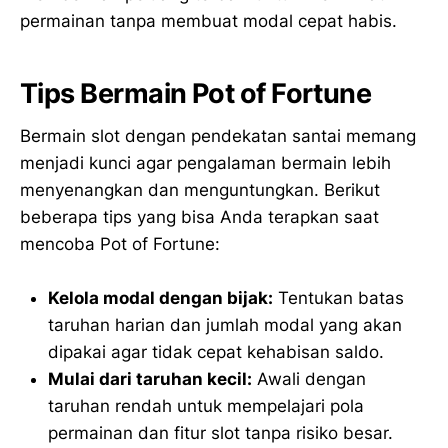
permainan tanpa membuat modal cepat habis.
Tips Bermain Pot of Fortune
Bermain slot dengan pendekatan santai memang
menjadi kunci agar pengalaman bermain lebih
menyenangkan dan menguntungkan. Berikut
beberapa tips yang bisa Anda terapkan saat
mencoba Pot of Fortune:
Kelola modal dengan bijak:
Tentukan batas
taruhan harian dan jumlah modal yang akan
dipakai agar tidak cepat kehabisan saldo.
Mulai dari taruhan kecil:
Awali dengan
taruhan rendah untuk mempelajari pola
permainan dan fitur slot tanpa risiko besar.