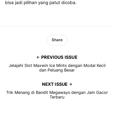
bisa jadi pilihan yang patut dicoba.
Share
PREVIOUS ISSUE
Jelajahi Slot Maxwin Ice Mints dengan Modal Kecil
dan Peluang Besar
NEXT ISSUE
Trik Menang di Bandit Megaways dengan Jam Gacor
Terbaru