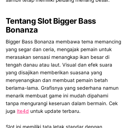
sambil tetap memiliki peluang menang besar.
Tentang Slot Bigger Bass
Bonanza
Bigger Bass Bonanza membawa tema memancing
yang segar dan ceria, mengajak pemain untuk
merasakan sensasi menangkap ikan besar di
tengah danau atau laut. Visual dan efek suara
yang disajikan memberikan suasana yang
menyenangkan dan membuat pemain betah
berlama-lama. Grafisnya yang sederhana namun
menarik membuat game ini mudah dipahami
tanpa mengurangi keseruan dalam bermain. Cek
juga
lte4d
untuk update terbaru.
Slot ini memiliki tata letak standar dengan