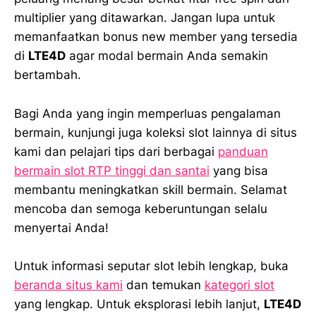
multiplier yang ditawarkan. Jangan lupa untuk
memanfaatkan bonus new member yang tersedia
di
LTE4D
agar modal bermain Anda semakin
bertambah.
Bagi Anda yang ingin memperluas pengalaman
bermain, kunjungi juga koleksi slot lainnya di situs
kami dan pelajari tips dari berbagai
panduan
bermain slot RTP tinggi dan santai
yang bisa
membantu meningkatkan skill bermain. Selamat
mencoba dan semoga keberuntungan selalu
menyertai Anda!
Untuk informasi seputar slot lebih lengkap, buka
beranda situs kami
dan temukan
kategori slot
yang lengkap. Untuk eksplorasi lebih lanjut,
LTE4D