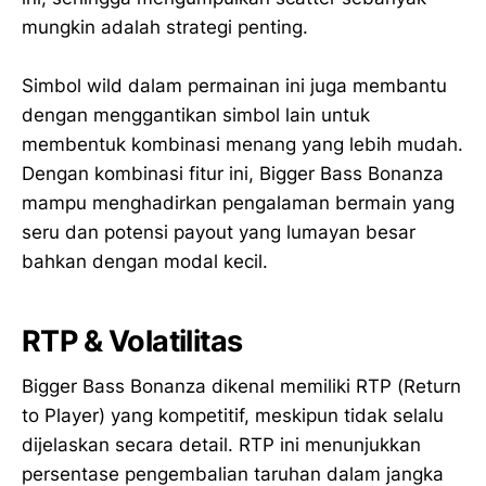
mungkin adalah strategi penting.
Simbol wild dalam permainan ini juga membantu
dengan menggantikan simbol lain untuk
membentuk kombinasi menang yang lebih mudah.
Dengan kombinasi fitur ini, Bigger Bass Bonanza
mampu menghadirkan pengalaman bermain yang
seru dan potensi payout yang lumayan besar
bahkan dengan modal kecil.
RTP & Volatilitas
Bigger Bass Bonanza dikenal memiliki RTP (Return
to Player) yang kompetitif, meskipun tidak selalu
dijelaskan secara detail. RTP ini menunjukkan
persentase pengembalian taruhan dalam jangka