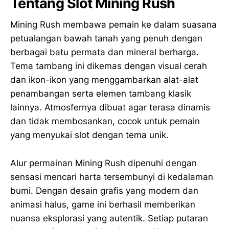
Tentang Slot Mining Rush
Mining Rush membawa pemain ke dalam suasana
petualangan bawah tanah yang penuh dengan
berbagai batu permata dan mineral berharga.
Tema tambang ini dikemas dengan visual cerah
dan ikon-ikon yang menggambarkan alat-alat
penambangan serta elemen tambang klasik
lainnya. Atmosfernya dibuat agar terasa dinamis
dan tidak membosankan, cocok untuk pemain
yang menyukai slot dengan tema unik.
Alur permainan Mining Rush dipenuhi dengan
sensasi mencari harta tersembunyi di kedalaman
bumi. Dengan desain grafis yang modern dan
animasi halus, game ini berhasil memberikan
nuansa eksplorasi yang autentik. Setiap putaran