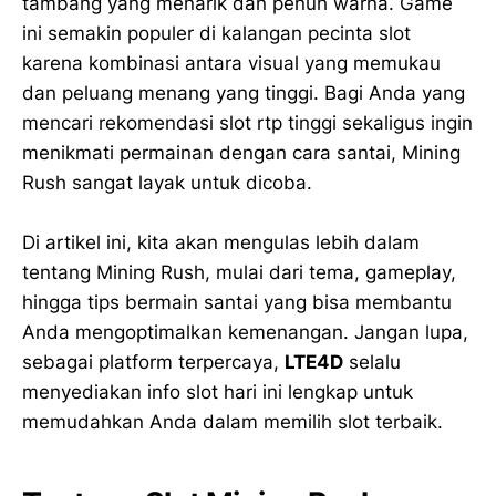
tambang yang menarik dan penuh warna. Game
ini semakin populer di kalangan pecinta slot
karena kombinasi antara visual yang memukau
dan peluang menang yang tinggi. Bagi Anda yang
mencari rekomendasi slot rtp tinggi sekaligus ingin
menikmati permainan dengan cara santai, Mining
Rush sangat layak untuk dicoba.
Di artikel ini, kita akan mengulas lebih dalam
tentang Mining Rush, mulai dari tema, gameplay,
hingga tips bermain santai yang bisa membantu
Anda mengoptimalkan kemenangan. Jangan lupa,
sebagai platform terpercaya,
LTE4D
selalu
menyediakan info slot hari ini lengkap untuk
memudahkan Anda dalam memilih slot terbaik.