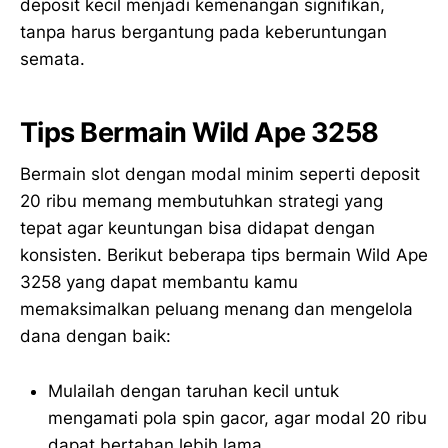
deposit kecil menjadi kemenangan signifikan,
tanpa harus bergantung pada keberuntungan
semata.
Tips Bermain Wild Ape 3258
Bermain slot dengan modal minim seperti deposit
20 ribu memang membutuhkan strategi yang
tepat agar keuntungan bisa didapat dengan
konsisten. Berikut beberapa tips bermain Wild Ape
3258 yang dapat membantu kamu
memaksimalkan peluang menang dan mengelola
dana dengan baik:
Mulailah dengan taruhan kecil untuk
mengamati pola spin gacor, agar modal 20 ribu
dapat bertahan lebih lama.