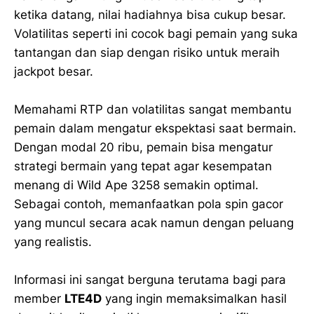
ketika datang, nilai hadiahnya bisa cukup besar.
Volatilitas seperti ini cocok bagi pemain yang suka
tantangan dan siap dengan risiko untuk meraih
jackpot besar.
Memahami RTP dan volatilitas sangat membantu
pemain dalam mengatur ekspektasi saat bermain.
Dengan modal 20 ribu, pemain bisa mengatur
strategi bermain yang tepat agar kesempatan
menang di Wild Ape 3258 semakin optimal.
Sebagai contoh, memanfaatkan pola spin gacor
yang muncul secara acak namun dengan peluang
yang realistis.
Informasi ini sangat berguna terutama bagi para
member
LTE4D
yang ingin memaksimalkan hasil