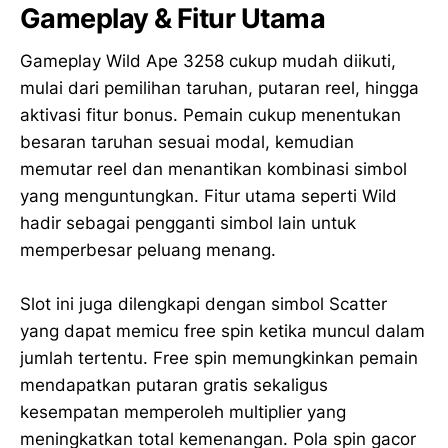
Gameplay & Fitur Utama
Gameplay Wild Ape 3258 cukup mudah diikuti,
mulai dari pemilihan taruhan, putaran reel, hingga
aktivasi fitur bonus. Pemain cukup menentukan
besaran taruhan sesuai modal, kemudian
memutar reel dan menantikan kombinasi simbol
yang menguntungkan. Fitur utama seperti Wild
hadir sebagai pengganti simbol lain untuk
memperbesar peluang menang.
Slot ini juga dilengkapi dengan simbol Scatter
yang dapat memicu free spin ketika muncul dalam
jumlah tertentu. Free spin memungkinkan pemain
mendapatkan putaran gratis sekaligus
kesempatan memperoleh multiplier yang
meningkatkan total kemenangan. Pola spin gacor