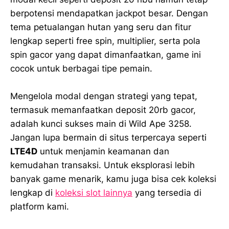
berpotensi mendapatkan jackpot besar. Dengan
tema petualangan hutan yang seru dan fitur
lengkap seperti free spin, multiplier, serta pola
spin gacor yang dapat dimanfaatkan, game ini
cocok untuk berbagai tipe pemain.
Mengelola modal dengan strategi yang tepat,
termasuk memanfaatkan deposit 20rb gacor,
adalah kunci sukses main di Wild Ape 3258.
Jangan lupa bermain di situs terpercaya seperti
LTE4D
untuk menjamin keamanan dan
kemudahan transaksi. Untuk eksplorasi lebih
banyak game menarik, kamu juga bisa cek koleksi
lengkap di
koleksi slot lainnya
yang tersedia di
platform kami.