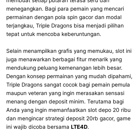
membuat setiap putaran terasa seru dan
menegangkan. Bagi para pemain yang mencari
permainan dengan pola spin gacor dan modal
terjangkau, Triple Dragons bisa menjadi pilihan
tepat untuk mencoba keberuntungan.
Selain menampilkan grafis yang memukau, slot ini
juga menawarkan berbagai fitur menarik yang
mendukung peluang kemenangan lebih besar.
Dengan konsep permainan yang mudah dipahami,
Triple Dragons sangat cocok bagi pemain pemula
maupun veteran yang ingin merasakan sensasi
menang dengan deposit minim. Terutama bagi
Anda yang ingin memanfaatkan slot depo 20 ribu
dan mengincar strategi deposit 20rb gacor, game
ini wajib dicoba bersama
LTE4D
.