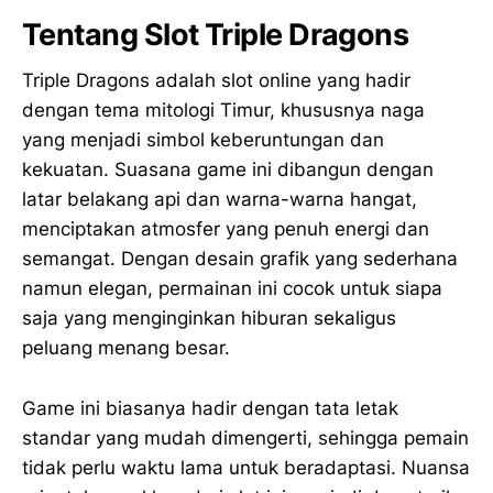
Tentang Slot Triple Dragons
Triple Dragons adalah slot online yang hadir
dengan tema mitologi Timur, khususnya naga
yang menjadi simbol keberuntungan dan
kekuatan. Suasana game ini dibangun dengan
latar belakang api dan warna-warna hangat,
menciptakan atmosfer yang penuh energi dan
semangat. Dengan desain grafik yang sederhana
namun elegan, permainan ini cocok untuk siapa
saja yang menginginkan hiburan sekaligus
peluang menang besar.
Game ini biasanya hadir dengan tata letak
standar yang mudah dimengerti, sehingga pemain
tidak perlu waktu lama untuk beradaptasi. Nuansa