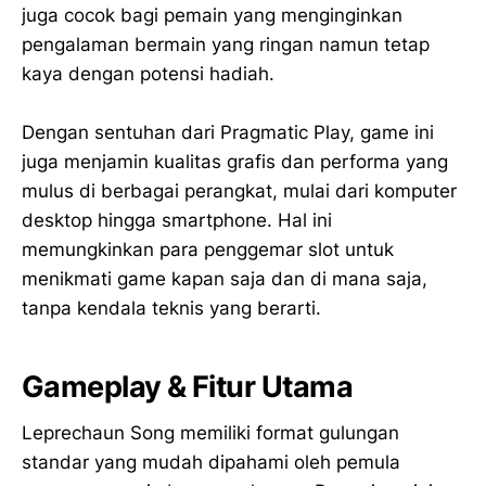
juga cocok bagi pemain yang menginginkan
pengalaman bermain yang ringan namun tetap
kaya dengan potensi hadiah.
Dengan sentuhan dari Pragmatic Play, game ini
juga menjamin kualitas grafis dan performa yang
mulus di berbagai perangkat, mulai dari komputer
desktop hingga smartphone. Hal ini
memungkinkan para penggemar slot untuk
menikmati game kapan saja dan di mana saja,
tanpa kendala teknis yang berarti.
Gameplay & Fitur Utama
Leprechaun Song memiliki format gulungan
standar yang mudah dipahami oleh pemula