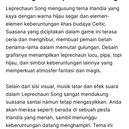
Leprechaun Song mengusung tema Irlandia yang
kaya dengan warna hijau segar dan elemen-
elemen keberuntungan khas budaya Celtic.
Suasana yang diciptakan dalam game ini terasa
ceria dan menghibur, membuat pemain betah
berlama-lama dalam memutar gulungan. Desain
grafisnya menampilkan leprechaun lucu, pipa, topi
hijau, dan simbol keberuntungan lainnya yang
memperkuat atmosfer fantasi dan magis.
Selain dari sisi visual, musik latar dan efek suara
dalam Leprechaun Song sangat mendukung
suasana santai namun tetap mengasyikkan. Anda
akan merasa seperti berada di sebuah pesta
Irlandia yang meriah, sambil menunggu
keberuntungan datang menghampiri. Tema ini