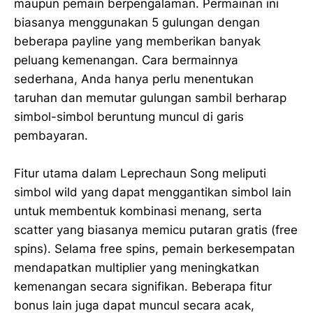
maupun pemain berpengalaman. Permainan ini
biasanya menggunakan 5 gulungan dengan
beberapa payline yang memberikan banyak
peluang kemenangan. Cara bermainnya
sederhana, Anda hanya perlu menentukan
taruhan dan memutar gulungan sambil berharap
simbol-simbol beruntung muncul di garis
pembayaran.
Fitur utama dalam Leprechaun Song meliputi
simbol wild yang dapat menggantikan simbol lain
untuk membentuk kombinasi menang, serta
scatter yang biasanya memicu putaran gratis (free
spins). Selama free spins, pemain berkesempatan
mendapatkan multiplier yang meningkatkan
kemenangan secara signifikan. Beberapa fitur
bonus lain juga dapat muncul secara acak,