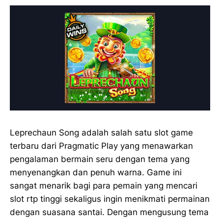
Leprechaun Song adalah salah satu slot game
terbaru dari Pragmatic Play yang menawarkan
pengalaman bermain seru dengan tema yang
menyenangkan dan penuh warna. Game ini
sangat menarik bagi para pemain yang mencari
slot rtp tinggi sekaligus ingin menikmati permainan
dengan suasana santai. Dengan mengusung tema