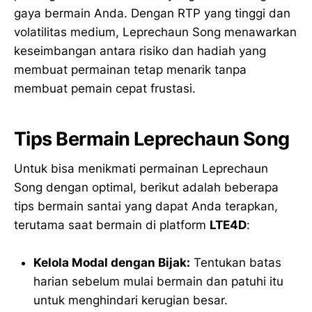
gaya bermain Anda. Dengan RTP yang tinggi dan
volatilitas medium, Leprechaun Song menawarkan
keseimbangan antara risiko dan hadiah yang
membuat permainan tetap menarik tanpa
membuat pemain cepat frustasi.
Tips Bermain Leprechaun Song
Untuk bisa menikmati permainan Leprechaun
Song dengan optimal, berikut adalah beberapa
tips bermain santai yang dapat Anda terapkan,
terutama saat bermain di platform
LTE4D
:
Kelola Modal dengan Bijak:
Tentukan batas
harian sebelum mulai bermain dan patuhi itu
untuk menghindari kerugian besar.