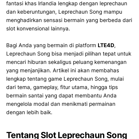
fantasi khas Irlandia lengkap dengan leprechaun
dan keberuntungan, Leprechaun Song mampu
menghadirkan sensasi bermain yang berbeda dari
slot konvensional lainnya.
Bagi Anda yang bermain di platform
LTE4D
,
Leprechaun Song bisa menjadi pilihan tepat untuk
mencari hiburan sekaligus peluang kemenangan
yang menjanjikan. Artikel ini akan membahas
lengkap tentang game Leprechaun Song, mulai
dari tema, gameplay, fitur utama, hingga tips
bermain santai yang dapat membantu Anda
mengelola modal dan menikmati permainan
dengan lebih baik.
Tentang Slot Leprechaun Song