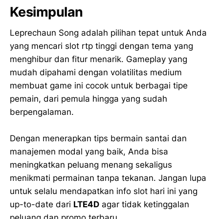
Kesimpulan
Leprechaun Song adalah pilihan tepat untuk Anda
yang mencari slot rtp tinggi dengan tema yang
menghibur dan fitur menarik. Gameplay yang
mudah dipahami dengan volatilitas medium
membuat game ini cocok untuk berbagai tipe
pemain, dari pemula hingga yang sudah
berpengalaman.
Dengan menerapkan tips bermain santai dan
manajemen modal yang baik, Anda bisa
meningkatkan peluang menang sekaligus
menikmati permainan tanpa tekanan. Jangan lupa
untuk selalu mendapatkan info slot hari ini yang
up-to-date dari
LTE4D
agar tidak ketinggalan
peluang dan promo terbaru.