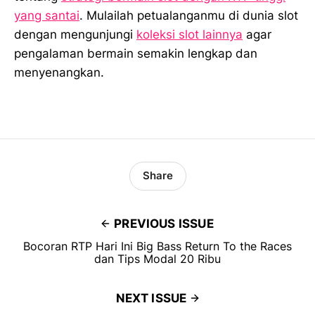
yang santai
. Mulailah petualanganmu di dunia slot
dengan mengunjungi
koleksi slot lainnya
agar
pengalaman bermain semakin lengkap dan
menyenangkan.
Share
PREVIOUS ISSUE
Bocoran RTP Hari Ini Big Bass Return To the Races
dan Tips Modal 20 Ribu
NEXT ISSUE