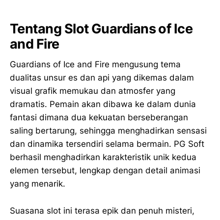
Tentang Slot Guardians of Ice
and Fire
Guardians of Ice and Fire mengusung tema
dualitas unsur es dan api yang dikemas dalam
visual grafik memukau dan atmosfer yang
dramatis. Pemain akan dibawa ke dalam dunia
fantasi dimana dua kekuatan berseberangan
saling bertarung, sehingga menghadirkan sensasi
dan dinamika tersendiri selama bermain. PG Soft
berhasil menghadirkan karakteristik unik kedua
elemen tersebut, lengkap dengan detail animasi
yang menarik.
Suasana slot ini terasa epik dan penuh misteri,