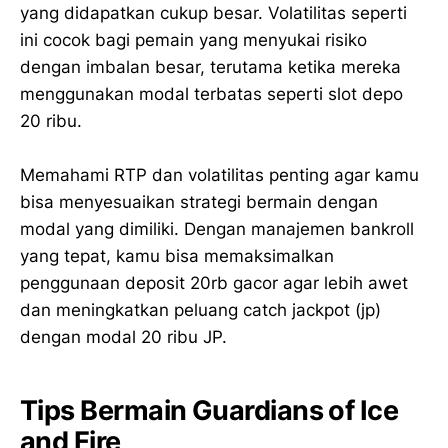
yang didapatkan cukup besar. Volatilitas seperti
ini cocok bagi pemain yang menyukai risiko
dengan imbalan besar, terutama ketika mereka
menggunakan modal terbatas seperti slot depo
20 ribu.
Memahami RTP dan volatilitas penting agar kamu
bisa menyesuaikan strategi bermain dengan
modal yang dimiliki. Dengan manajemen bankroll
yang tepat, kamu bisa memaksimalkan
penggunaan deposit 20rb gacor agar lebih awet
dan meningkatkan peluang catch jackpot (jp)
dengan modal 20 ribu JP.
Tips Bermain Guardians of Ice
and Fire