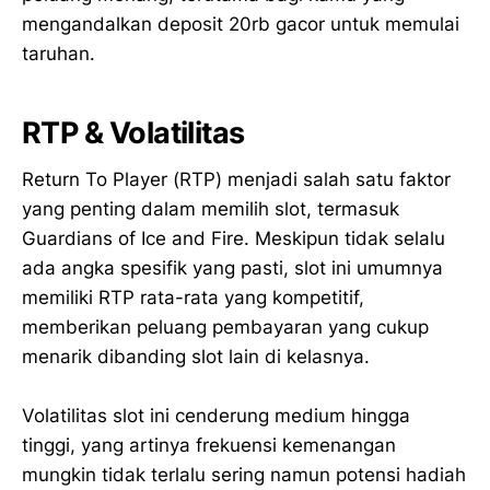
mengandalkan deposit 20rb gacor untuk memulai
taruhan.
RTP & Volatilitas
Return To Player (RTP) menjadi salah satu faktor
yang penting dalam memilih slot, termasuk
Guardians of Ice and Fire. Meskipun tidak selalu
ada angka spesifik yang pasti, slot ini umumnya
memiliki RTP rata-rata yang kompetitif,
memberikan peluang pembayaran yang cukup
menarik dibanding slot lain di kelasnya.
Volatilitas slot ini cenderung medium hingga
tinggi, yang artinya frekuensi kemenangan
mungkin tidak terlalu sering namun potensi hadiah