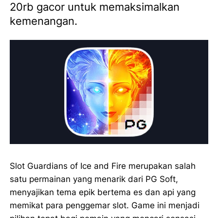
20rb gacor untuk memaksimalkan
kemenangan.
Slot Guardians of Ice and Fire merupakan salah
satu permainan yang menarik dari PG Soft,
menyajikan tema epik bertema es dan api yang
memikat para penggemar slot. Game ini menjadi