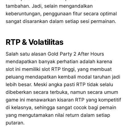
tambahan. Jadi, selain mengandalkan
keberuntungan, penggunaan fitur secara optimal
sangat disarankan dalam setiap sesi permainan.
RTP & Volatilitas
Salah satu alasan Gold Party 2 After Hours
mendapatkan banyak perhatian adalah karena
slot ini memiliki slot RTP tinggi, yang membuat
peluang mendapatkan kembali modal taruhan jadi
lebih besar. Meski angka pasti RTP tidak selalu
dibeberkan secara terbuka, namun secara umum
game ini menawarkan kisaran RTP yang kompetitif
di kelasnya, sehingga sangat cocok bagi pemain
yang mengutamakan nilai return dalam setiap
putaran.