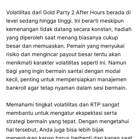
Volatilitas dari Gold Party 2 After Hours berada di
level sedang hingga tinggi. Ini berarti meskipun
kemenangan tidak datang secara konstan, hadiah
yang diperoleh saat menang biasanya cukup
besar dan memuaskan. Pemain yang menyukai
risiko dan mengincar payout besar tentu akan
menikmati karakter volatilitas seperti ini. Namun
bagi yang ingin bermain santai dengan modal
kecil, penting untuk mempersiapkan manajemen
bankroll agar tetap nyaman dalam sesi bermain.
Memahami tingkat volatilitas dan RTP sangat
membantu untuk mengatur ekspektasi serta
strategi bermain yang tepat. Dengan mengetahui
hal tersebut, Anda juga bisa lebih bijak
menentukan kapan harus berhenti dan kapan saat