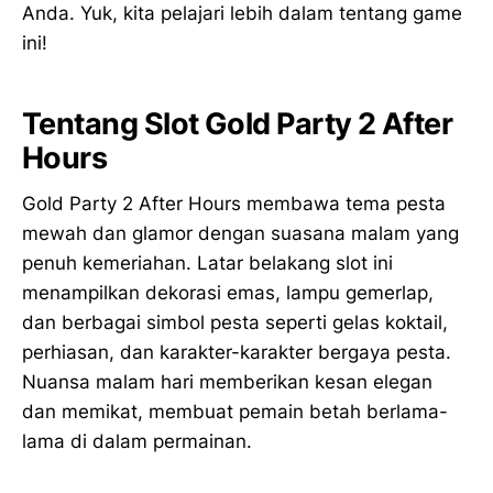
Anda. Yuk, kita pelajari lebih dalam tentang game
ini!
Tentang Slot Gold Party 2 After
Hours
Gold Party 2 After Hours membawa tema pesta
mewah dan glamor dengan suasana malam yang
penuh kemeriahan. Latar belakang slot ini
menampilkan dekorasi emas, lampu gemerlap,
dan berbagai simbol pesta seperti gelas koktail,
perhiasan, dan karakter-karakter bergaya pesta.
Nuansa malam hari memberikan kesan elegan
dan memikat, membuat pemain betah berlama-
lama di dalam permainan.