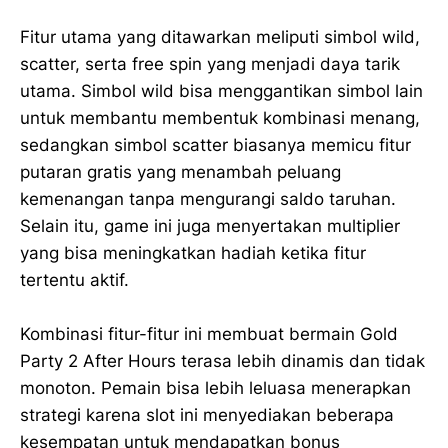
Fitur utama yang ditawarkan meliputi simbol wild,
scatter, serta free spin yang menjadi daya tarik
utama. Simbol wild bisa menggantikan simbol lain
untuk membantu membentuk kombinasi menang,
sedangkan simbol scatter biasanya memicu fitur
putaran gratis yang menambah peluang
kemenangan tanpa mengurangi saldo taruhan.
Selain itu, game ini juga menyertakan multiplier
yang bisa meningkatkan hadiah ketika fitur
tertentu aktif.
Kombinasi fitur-fitur ini membuat bermain Gold
Party 2 After Hours terasa lebih dinamis dan tidak
monoton. Pemain bisa lebih leluasa menerapkan
strategi karena slot ini menyediakan beberapa
kesempatan untuk mendapatkan bonus