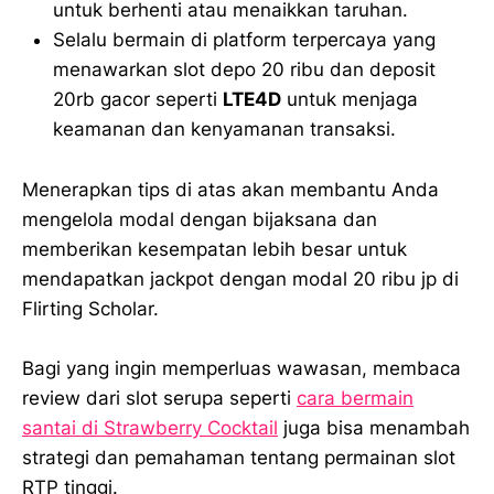
untuk berhenti atau menaikkan taruhan.
Selalu bermain di platform terpercaya yang
menawarkan slot depo 20 ribu dan deposit
20rb gacor seperti
LTE4D
untuk menjaga
keamanan dan kenyamanan transaksi.
Menerapkan tips di atas akan membantu Anda
mengelola modal dengan bijaksana dan
memberikan kesempatan lebih besar untuk
mendapatkan jackpot dengan modal 20 ribu jp di
Flirting Scholar.
Bagi yang ingin memperluas wawasan, membaca
review dari slot serupa seperti
cara bermain
santai di Strawberry Cocktail
juga bisa menambah
strategi dan pemahaman tentang permainan slot
RTP tinggi.