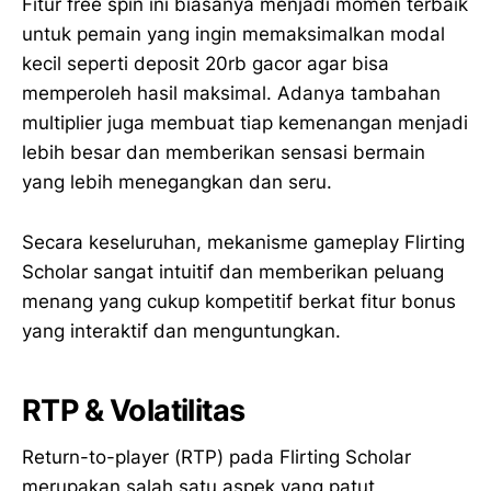
Fitur free spin ini biasanya menjadi momen terbaik
untuk pemain yang ingin memaksimalkan modal
kecil seperti deposit 20rb gacor agar bisa
memperoleh hasil maksimal. Adanya tambahan
multiplier juga membuat tiap kemenangan menjadi
lebih besar dan memberikan sensasi bermain
yang lebih menegangkan dan seru.
Secara keseluruhan, mekanisme gameplay Flirting
Scholar sangat intuitif dan memberikan peluang
menang yang cukup kompetitif berkat fitur bonus
yang interaktif dan menguntungkan.
RTP & Volatilitas
Return-to-player (RTP) pada Flirting Scholar
merupakan salah satu aspek yang patut