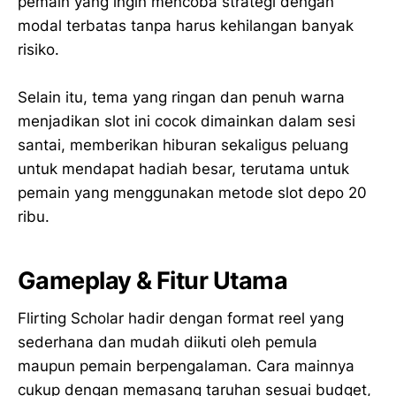
pemain yang ingin mencoba strategi dengan
modal terbatas tanpa harus kehilangan banyak
risiko.
Selain itu, tema yang ringan dan penuh warna
menjadikan slot ini cocok dimainkan dalam sesi
santai, memberikan hiburan sekaligus peluang
untuk mendapat hadiah besar, terutama untuk
pemain yang menggunakan metode slot depo 20
ribu.
Gameplay & Fitur Utama
Flirting Scholar hadir dengan format reel yang
sederhana dan mudah diikuti oleh pemula
maupun pemain berpengalaman. Cara mainnya
cukup dengan memasang taruhan sesuai budget,