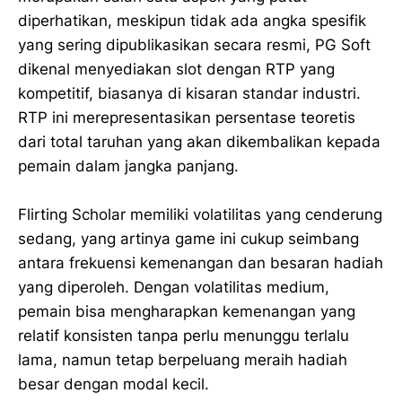
diperhatikan, meskipun tidak ada angka spesifik
yang sering dipublikasikan secara resmi, PG Soft
dikenal menyediakan slot dengan RTP yang
kompetitif, biasanya di kisaran standar industri.
RTP ini merepresentasikan persentase teoretis
dari total taruhan yang akan dikembalikan kepada
pemain dalam jangka panjang.
Flirting Scholar memiliki volatilitas yang cenderung
sedang, yang artinya game ini cukup seimbang
antara frekuensi kemenangan dan besaran hadiah
yang diperoleh. Dengan volatilitas medium,
pemain bisa mengharapkan kemenangan yang
relatif konsisten tanpa perlu menunggu terlalu
lama, namun tetap berpeluang meraih hadiah
besar dengan modal kecil.