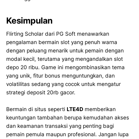
Kesimpulan
Flirting Scholar dari PG Soft menawarkan
pengalaman bermain slot yang penuh warna
dengan peluang menarik untuk pemain dengan
modal kecil, terutama yang mengandalkan slot
depo 20 ribu. Game ini mengombinasikan tema
yang unik, fitur bonus menguntungkan, dan
volatilitas sedang yang cocok untuk mengatur
strategi deposit 20rb gacor.
Bermain di situs seperti
LTE4D
memberikan
keuntungan tambahan berupa kemudahan akses
dan keamanan transaksi yang penting bagi
pemain pemula maupun profesional. Jangan lupa