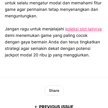
untuk selalu mengatur modal dan memahami fitur
game agar permainan tetap menyenangkan dan
menguntungkan.
Jangan ragu untuk menjelajahi
koleksi slot lainnya
demi menemukan game yang paling cocok
dengan gaya bermain Anda dan terus tingkatkan
strategi agar semakin dekat dengan potensi
jackpot modal 20 ribu jp yang menggiurkan.
Share
PREVIOUS ISSUE