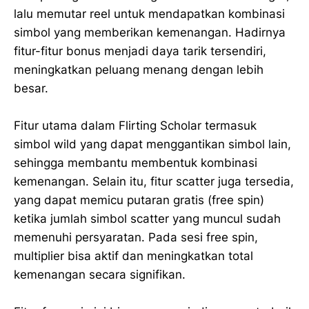
lalu memutar reel untuk mendapatkan kombinasi
simbol yang memberikan kemenangan. Hadirnya
fitur-fitur bonus menjadi daya tarik tersendiri,
meningkatkan peluang menang dengan lebih
besar.
Fitur utama dalam Flirting Scholar termasuk
simbol wild yang dapat menggantikan simbol lain,
sehingga membantu membentuk kombinasi
kemenangan. Selain itu, fitur scatter juga tersedia,
yang dapat memicu putaran gratis (free spin)
ketika jumlah simbol scatter yang muncul sudah
memenuhi persyaratan. Pada sesi free spin,
multiplier bisa aktif dan meningkatkan total
kemenangan secara signifikan.