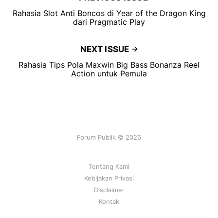
Rahasia Slot Anti Boncos di Year of the Dragon King
dari Pragmatic Play
NEXT ISSUE
Rahasia Tips Pola Maxwin Big Bass Bonanza Reel
Action untuk Pemula
Forum Publik © 2026
Tentang Kami
Kebijakan Privasi
Disclaimer
Kontak