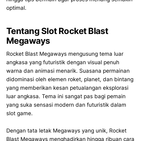
optimal.
Tentang Slot Rocket Blast
Megaways
Rocket Blast Megaways mengusung tema luar
angkasa yang futuristik dengan visual penuh
warna dan animasi menarik. Suasana permainan
didominasi oleh elemen roket, planet, dan bintang
yang memberikan kesan petualangan eksplorasi
luar angkasa. Tema ini sangat pas bagi pemain
yang suka sensasi modern dan futuristik dalam
slot game.
Dengan tata letak Megaways yang unik, Rocket
Blast Megaways menghadirkan hingga ribuan cara