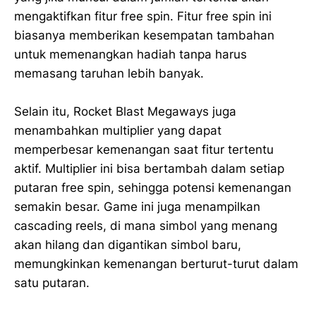
mengaktifkan fitur free spin. Fitur free spin ini
biasanya memberikan kesempatan tambahan
untuk memenangkan hadiah tanpa harus
memasang taruhan lebih banyak.
Selain itu, Rocket Blast Megaways juga
menambahkan multiplier yang dapat
memperbesar kemenangan saat fitur tertentu
aktif. Multiplier ini bisa bertambah dalam setiap
putaran free spin, sehingga potensi kemenangan
semakin besar. Game ini juga menampilkan
cascading reels, di mana simbol yang menang
akan hilang dan digantikan simbol baru,
memungkinkan kemenangan berturut-turut dalam
satu putaran.