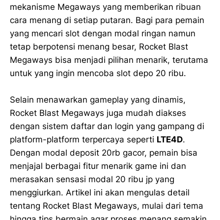
mekanisme Megaways yang memberikan ribuan
cara menang di setiap putaran. Bagi para pemain
yang mencari slot dengan modal ringan namun
tetap berpotensi menang besar, Rocket Blast
Megaways bisa menjadi pilihan menarik, terutama
untuk yang ingin mencoba slot depo 20 ribu.
Selain menawarkan gameplay yang dinamis,
Rocket Blast Megaways juga mudah diakses
dengan sistem daftar dan login yang gampang di
platform-platform terpercaya seperti
LTE4D
.
Dengan modal deposit 20rb gacor, pemain bisa
menjajal berbagai fitur menarik game ini dan
merasakan sensasi modal 20 ribu jp yang
menggiurkan. Artikel ini akan mengulas detail
tentang Rocket Blast Megaways, mulai dari tema
hingga tips bermain agar proses menang semakin