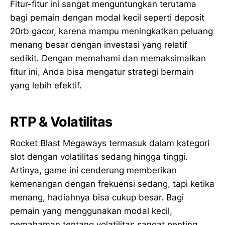
Fitur-fitur ini sangat menguntungkan terutama
bagi pemain dengan modal kecil seperti deposit
20rb gacor, karena mampu meningkatkan peluang
menang besar dengan investasi yang relatif
sedikit. Dengan memahami dan memaksimalkan
fitur ini, Anda bisa mengatur strategi bermain
yang lebih efektif.
RTP & Volatilitas
Rocket Blast Megaways termasuk dalam kategori
slot dengan volatilitas sedang hingga tinggi.
Artinya, game ini cenderung memberikan
kemenangan dengan frekuensi sedang, tapi ketika
menang, hadiahnya bisa cukup besar. Bagi
pemain yang menggunakan modal kecil,
pemahaman tentang volatilitas sangat penting