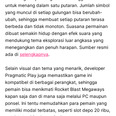
untuk menang dalam satu putaran. Jumlah simbol
yang muncul di setiap gulungan bisa berubah-
ubah, sehingga membuat setiap putaran terasa
berbeda dan tidak monoton. Suasana permainan
dibuat semakin hidup dengan efek suara yang
mendukung tema eksplorasi luar angkasa yang
menegangkan dan penuh harapan. Sumber resmi
ada di
selengkapnya
.
Selain visual dan tema yang menarik, developer
Pragmatic Play juga memastikan game ini
kompatibel di berbagai perangkat, sehingga
pemain bisa menikmati Rocket Blast Megaways
kapan saja dan di mana saja melalui PC maupun
ponsel. Ini tentu memudahkan para pemain yang
memiliki modal terbatas, seperti slot depo 20 ribu,