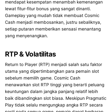
mendapat kesempatan menambah kemenangan
lewat fitur-fitur bonus yang sangat dinanti.
Gameplay yang mudah tidak membuat Cosmic
Cash menjadi membosankan, justru sebaliknya,
setiap putaran memberikan sensasi menantang
yang menyenangkan.
RTP & Volatilitas
Return to Player (RTP) menjadi salah satu faktor
utama yang dipertimbangkan para pemain slot
sebelum memilih game. Cosmic Cash
menawarkan slot RTP tinggi yang berarti peluang
keuntungan dalam jangka panjang relatif lebih
baik dibandingkan slot biasa. Meskipun Pragmatic
Play tidak selalu mengungkap angka RTP secara
pasti pada semua game, pemain dapat berharap