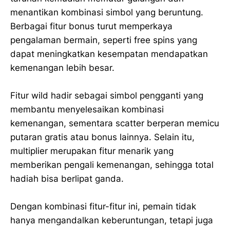
menantikan kombinasi simbol yang beruntung.
Berbagai fitur bonus turut memperkaya
pengalaman bermain, seperti free spins yang
dapat meningkatkan kesempatan mendapatkan
kemenangan lebih besar.
Fitur wild hadir sebagai simbol pengganti yang
membantu menyelesaikan kombinasi
kemenangan, sementara scatter berperan memicu
putaran gratis atau bonus lainnya. Selain itu,
multiplier merupakan fitur menarik yang
memberikan pengali kemenangan, sehingga total
hadiah bisa berlipat ganda.
Dengan kombinasi fitur-fitur ini, pemain tidak
hanya mengandalkan keberuntungan, tetapi juga