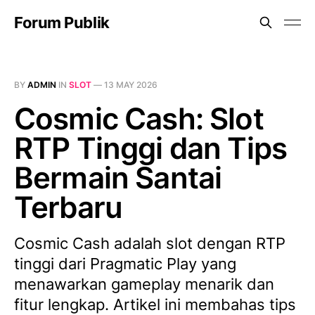
Forum Publik
BY
ADMIN
IN
SLOT
—
13 MAY 2026
Cosmic Cash: Slot
RTP Tinggi dan Tips
Bermain Santai
Terbaru
Cosmic Cash adalah slot dengan RTP
tinggi dari Pragmatic Play yang
menawarkan gameplay menarik dan
fitur lengkap. Artikel ini membahas tips