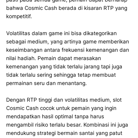
bahwa Cosmic Cash berada di kisaran RTP yang
kompetitif.
Volatilitas dalam game ini bisa dikategorikan
sebagai medium, yang artinya game memberikan
keseimbangan antara frekuensi kemenangan dan
nilai hadiah. Pemain dapat merasakan
kemenangan yang tidak terlalu jarang tapi juga
tidak terlalu sering sehingga tetap membuat
permainan seru dan menantang.
Dengan RTP tinggi dan volatilitas medium, slot
Cosmic Cash cocok untuk pemain yang ingin
mendapatkan hasil optimal tanpa harus
mengambil risiko terlalu besar. Kombinasi ini juga
mendukung strategi bermain santai yang patut