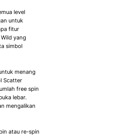
emua level
gan untuk
pa fitur
 Wild yang
a simbol
 untuk menang
l Scatter
umlah free spin
uka lebar.
gan mengalikan
pin atau re-spin