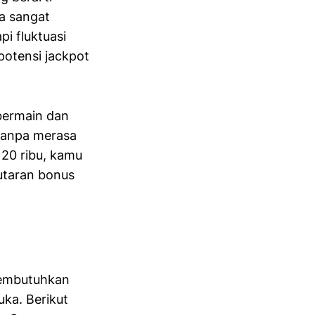
sa sangat
i fluktuasi
potensi jackpot
bermain dan
tanpa merasa
o 20 ribu, kamu
utaran bonus
 membutuhkan
uka. Berikut