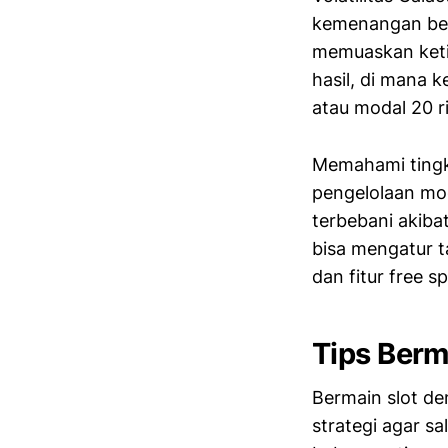
kemenangan besa
memuaskan ketik
hasil, di mana 
atau modal 20 r
Memahami tingk
pengelolaan mo
terbebani akibat
bisa mengatur t
dan fitur free 
Tips Berm
Bermain slot de
strategi agar s