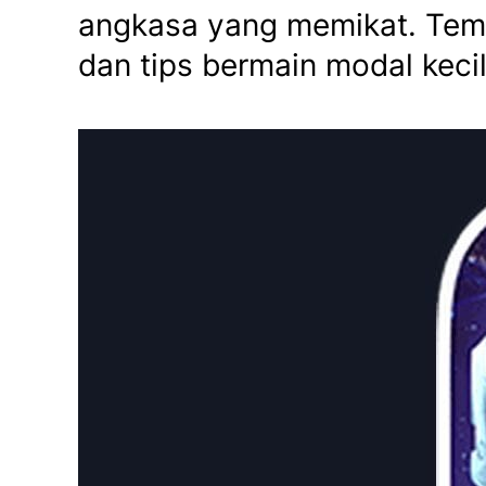
angkasa yang memikat. Temuk
dan tips bermain modal kecil