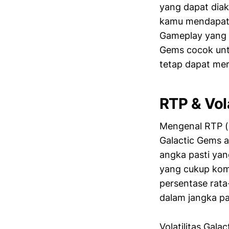
yang dapat diak
kamu mendapatk
Gameplay yang m
Gems cocok unt
tetap dapat me
RTP & Vola
Mengenal RTP (R
Galactic Gems 
angka pasti yan
yang cukup komp
persentase rata
dalam jangka pa
Volatilitas Gala