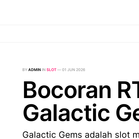
BY
ADMIN
IN
SLOT
—
01 JUN 2026
Bocoran RT
Galactic G
Galactic Gems adalah slot m