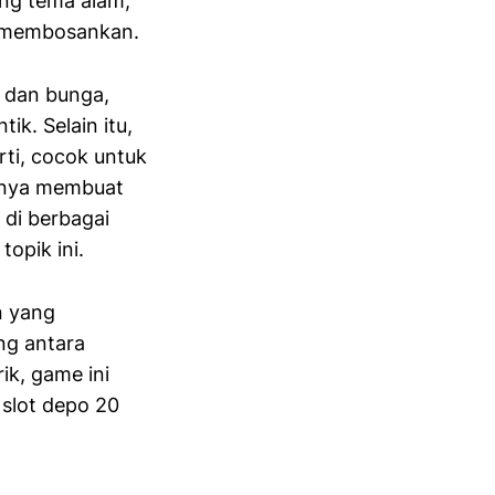
ng tema alam,
 membosankan.
 dan bunga,
ik. Selain itu,
ti, cocok untuk
nnya membuat
 di berbagai
opik ini.
n yang
ng antara
ik, game ini
 slot depo 20