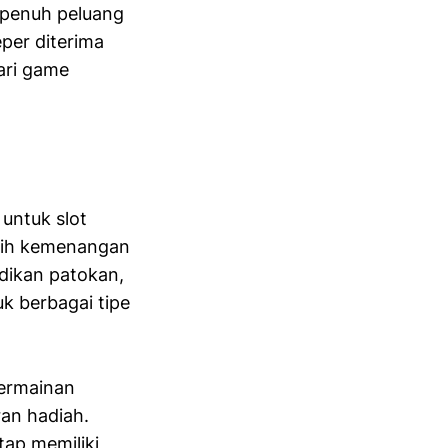
 penuh peluang
per diterima
ari game
untuk slot
raih kemenangan
adikan patokan,
k berbagai tipe
permainan
an hadiah.
tap memiliki