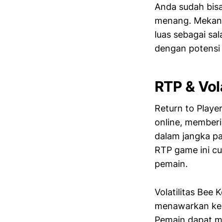
Anda sudah bis
menang. Mekani
luas sebagai sa
dengan potensi
RTP & Vola
Return to Playe
online, member
dalam jangka pa
RTP game ini cu
pemain.
Volatilitas Bee
menawarkan kes
Pemain dapat me