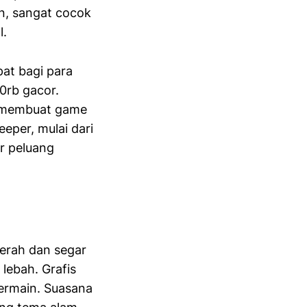
n, sangat cocok
l.
pat bagi para
0rb gacor.
n membuat game
eeper, mulai dari
ar peluang
erah dan segar
lebah. Grafis
ermain. Suasana