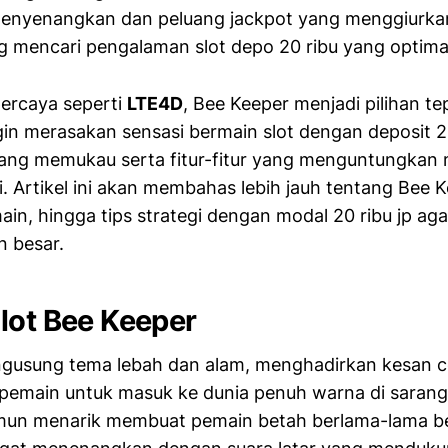
enyenangkan dan peluang jackpot yang menggiurka
 mencari pengalaman slot depo 20 ribu yang optima
rpercaya seperti
LTE4D
, Bee Keeper menjadi pilihan te
in merasakan sensasi bermain slot dengan deposit 2
s yang memukau serta fitur-fitur yang menguntungka
ti. Artikel ini akan membahas lebih jauh tentang Bee K
ain, hingga tips strategi dengan modal 20 ribu jp ag
 besar.
lot Bee Keeper
gusung tema lebah dan alam, menghadirkan kesan c
emain untuk masuk ke dunia penuh warna di sarang 
mun menarik membuat pemain betah berlama-lama b