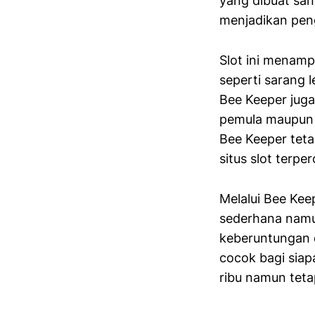
yang dibuat sa
menjadikan pe
Slot ini menam
seperti sarang l
Bee Keeper jug
pemula maupun 
Bee Keeper teta
situs slot terpe
Melalui Bee Kee
sederhana namu
keberuntungan d
cocok bagi siap
ribu namun teta