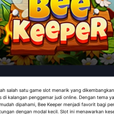
lah salah satu game slot menarik yang dikembangkan
uas di kalangan penggemar judi online. Dengan tema 
udah dipahami, Bee Keeper menjadi favorit bagi pe
ungan dengan modal kecil. Slot ini menawarkan ke