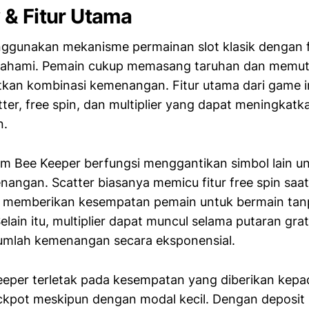
& Fitur Utama
ggunakan mekanisme permainan slot klasik dengan f
ahami. Pemain cukup memasang taruhan dan memut
an kombinasi kemenangan. Fitur utama dari game in
atter, free spin, dan multiplier yang dapat meningka
n.
lam Bee Keeper berfungsi menggantikan simbol lain 
angan. Scatter biasanya memicu fitur free spin saa
u, memberikan kesempatan pemain untuk bermain ta
elain itu, multiplier dapat muncul selama putaran gra
umlah kemenangan secara eksponensial.
eeper terletak pada kesempatan yang diberikan kep
ckpot meskipun dengan modal kecil. Dengan deposit 