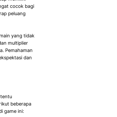
ngat cocok bagi
arap peluang
main yang tidak
dan multiplier
aya. Pemahaman
ekspektasi dan
 tentu
rikut beberapa
i game ini: