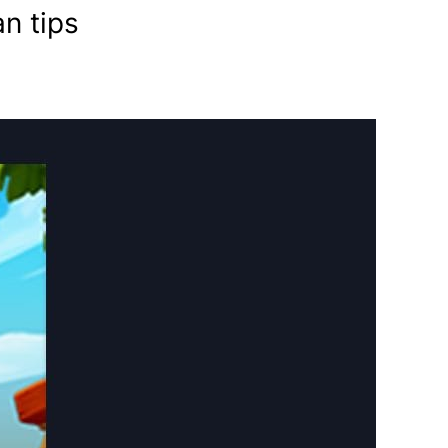
n tips