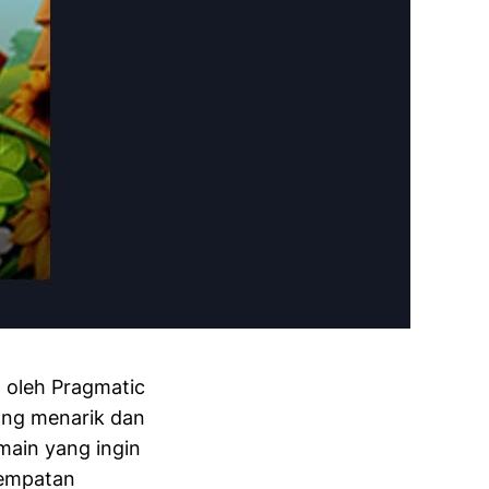
 oleh Pragmatic
yang menarik dan
main yang ingin
sempatan