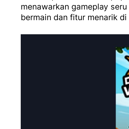
menawarkan gameplay seru 
bermain dan fitur menarik di