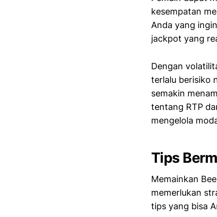
kesempatan men
Anda yang ingin
jackpot yang real
Dengan volatil
terlalu berisiko
semakin menamb
tentang RTP dan
mengelola modal
Tips Berm
Memainkan Bee K
memerlukan str
tips yang bisa 