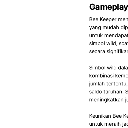
Gameplay 
Bee Keeper men
yang mudah dip
untuk mendapatk
simbol wild, sc
secara signifika
Simbol wild da
kombinasi kemen
jumlah tertent
saldo taruhan. S
meningkatkan j
Keunikan Bee K
untuk meraih ja