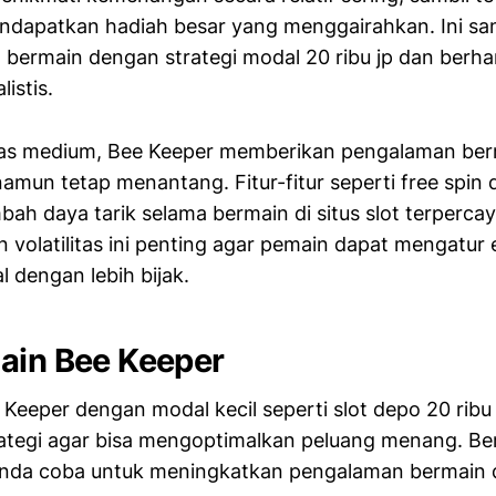
dapatkan hadiah besar yang menggairahkan. Ini sa
 bermain dengan strategi modal 20 ribu jp dan berh
istis.
itas medium, Bee Keeper memberikan pengalaman ber
 namun tetap menantang. Fitur-fitur seperti free spin 
ah daya tarik selama bermain di situs slot terperc
 volatilitas ini penting agar pemain dapat mengatur 
 dengan lebih bijak.
ain Bee Keeper
eeper dengan modal kecil seperti slot depo 20 ribu
ategi agar bisa mengoptimalkan peluang menang. Be
Anda coba untuk meningkatkan pengalaman bermain d