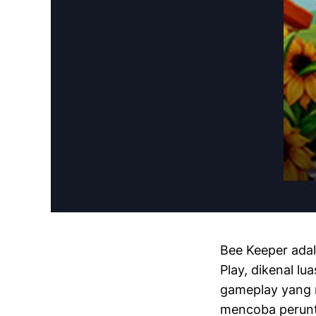
Bee Keeper ada
Play, dikenal l
gameplay yang m
mencoba perunt