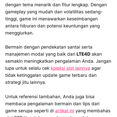
dengan tema menarik dan fitur lengkap. Dengan
gameplay yang mudah dan volatilitas sedang-
tinggi, game ini menawarkan keseimbangan
antara hiburan dan potensi keuntungan yang
menggiurkan.
Bermain dengan pendekatan santai serta
manajemen modal yang baik dari
LTE4D
akan
semakin meningkatkan pengalaman Anda. Jangan
lupa untuk selalu cek
koleksi slot lainnya
agar
tidak ketinggalan update game terbaru dan
strategi jitu lainnya.
Untuk referensi tambahan, Anda juga bisa
membaca pengalaman bermain dan tips dari
game serupa seperti di
artikel ini
yang membahas