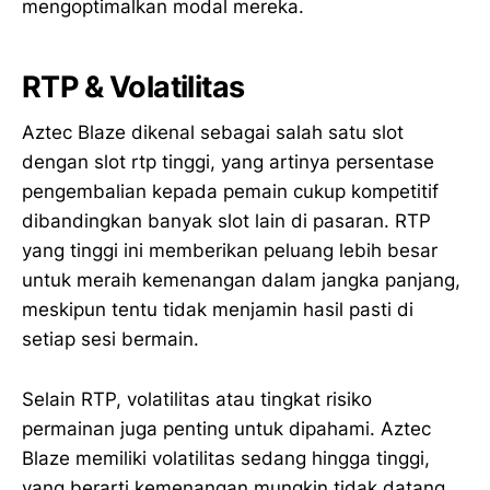
mengoptimalkan modal mereka.
RTP & Volatilitas
Aztec Blaze dikenal sebagai salah satu slot
dengan slot rtp tinggi, yang artinya persentase
pengembalian kepada pemain cukup kompetitif
dibandingkan banyak slot lain di pasaran. RTP
yang tinggi ini memberikan peluang lebih besar
untuk meraih kemenangan dalam jangka panjang,
meskipun tentu tidak menjamin hasil pasti di
setiap sesi bermain.
Selain RTP, volatilitas atau tingkat risiko
permainan juga penting untuk dipahami. Aztec
Blaze memiliki volatilitas sedang hingga tinggi,
yang berarti kemenangan mungkin tidak datang